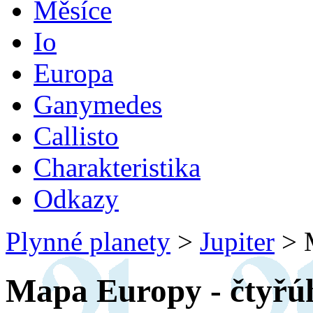
Měsíce
Io
Europa
Ganymedes
Callisto
Charakteristika
Odkazy
Plynné planety
>
Jupiter
>
M
Mapa Europy - čtyřúh