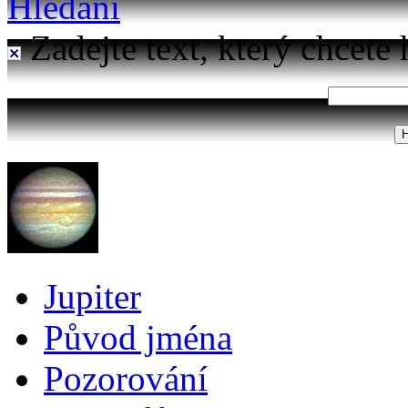
Hledání
Zadejte text, který chcete 
Jupiter
Původ jména
Pozorování