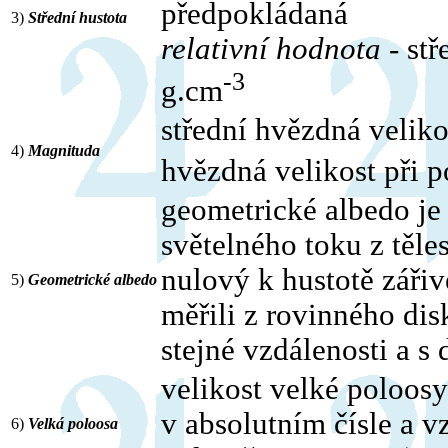
předpokládaná
3)
Střední hustota
relativní hodnota
- stř
-3
g.cm
střední hvězdná veliko
4)
Magnituda
hvězdná velikost při p
geometrické albedo je
světelného toku z těle
nulový k hustotě záři
5)
Geometrické albedo
měřili z rovinného dis
stejné vzdálenosti a s
velikost velké poloosy
v absolutním čísle a 
6)
Velká poloosa