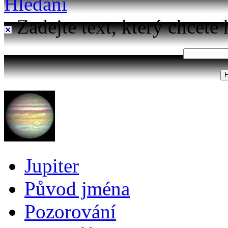
Hledání
Zadejte text, který chcete 
Jupiter
Původ jména
Pozorování