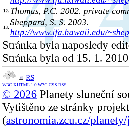
Thomas, P.C. 2002. private commu
12.
Sheppard, S. S. 2003.
13.
http://www.ifa.hawaii.edu/~shep
Stránka byla naposledy edi
Stránka byla od 15. 1. 201
RS
W3C
XHTML 1.0
W3C
CSS
RSS
© 2026
Planety sluneční so
Vytištěno ze stránky projek
(
astronomia.zcu.cz/planety/j