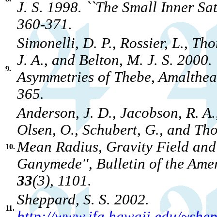
J. S. 1998. ``The Small Inner Sate
360-371.
Simonelli, D. P., Rossier, L., Tho
J. A., and Belton, M. J. S. 2000
9.
Asymmetries of Thebe, Amalthea,
365.
Anderson, J. D., Jacobson, R. A.
Olsen, O., Schubert, G., and Tho
Mean Radius, Gravity Field and 
10.
Ganymede'', Bulletin of the Ame
33
(3), 1101.
Sheppard, S. S. 2002.
11.
http://www.ifa.hawaii.edu/~shepp