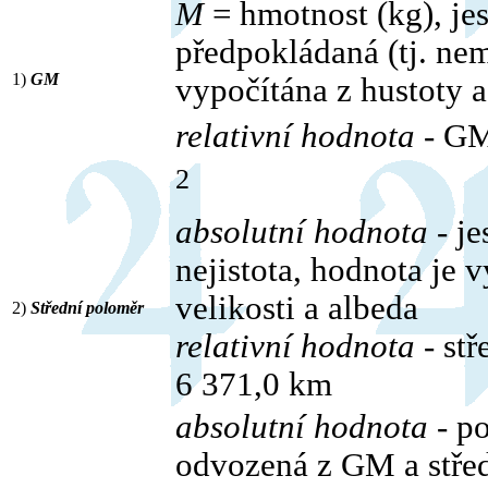
M
= hmotnost (kg), jes
předpokládaná (tj. nem
1)
GM
vypočítána z hustoty 
relativní hodnota
- G
2
absolutní hodnota
- je
nejistota, hodnota je 
velikosti a albeda
2)
Střední poloměr
relativní hodnota
- st
6 371,0 km
absolutní hodnota
- po
odvozená z GM a střed