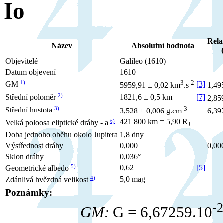
Io
Rela
Název
Absolutní hodnota
Objevitelé
Galileo (1610)
Datum objevení
1610
3
-2
1)
[3]
GM
5959,91 ± 0,02 km
.s
1,49
2)
1821,6 ± 0,5 km
[7]
Střední poloměr
2,85
-3
3)
Střední hustota
3,528 ± 0,006 g.cm
6,39
421 800 km = 5,90 R
6)
Velká poloosa eliptické dráhy - a
J
Doba jednoho oběhu okolo Jupitera
1,8 dny
Výstřednost dráhy
0,000
0,00
Sklon dráhy
0,036°
5)
0,62
[5]
Geometrické albedo
4)
5,0 mag
Zdánlivá hvězdná velikost
Poznámky:
-
GM:
G = 6,67259.10