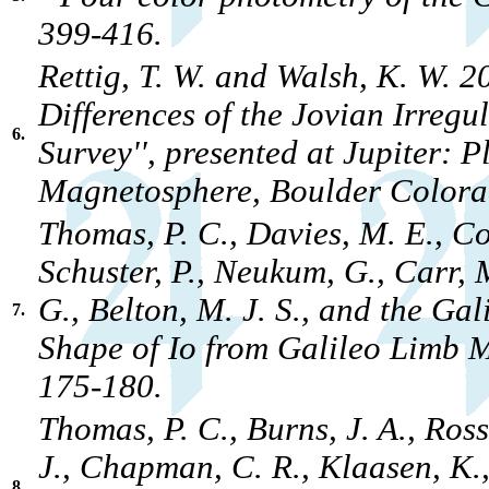
399-416.
Rettig, T. W. and Walsh, K. W. 2
Differences of the Jovian Irregu
6.
Survey'', presented at Jupiter: Pl
Magnetosphere, Boulder Color
Thomas, P. C., Davies, M. E., Col
Schuster, P., Neukum, G., Carr,
G., Belton, M. J. S., and the Ga
7.
Shape of Io from Galileo Limb 
175-180.
Thomas, P. C., Burns, J. A., Ross
J., Chapman, C. R., Klaasen, K.,
8.