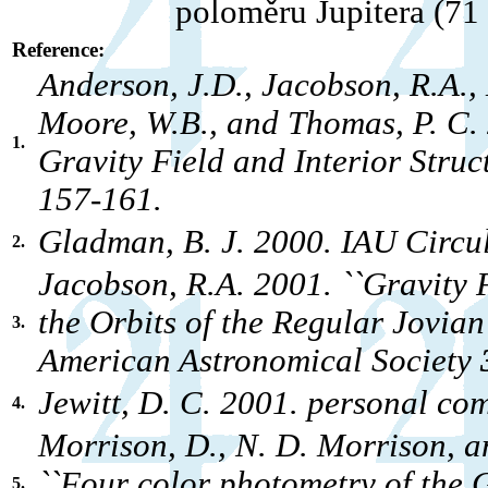
poloměru Jupitera (71
Reference:
Anderson, J.D., Jacobson, R.A., 
Moore, W.B., and Thomas, P. C.
1.
Gravity Field and Interior Struct
157-161.
Gladman, B. J. 2000. IAU Circu
2.
Jacobson, R.A. 2001. ``Gravity 
the Orbits of the Regular Jovian S
3.
American Astronomical Society
Jewitt, D. C. 2001. personal c
4.
Morrison, D., N. D. Morrison, a
``Four color photometry of the Ga
5.