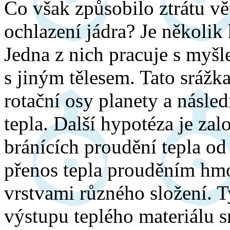
Co však způsobilo ztrátu vě
ochlazení jádra? Je několik 
Jedna z nich pracuje s myš
s jiným tělesem. Tato sráž
rotační osy planety a násle
tepla. Další hypotéza je zal
bránících proudění tepla od
přenos tepla prouděním hmo
vrstvami různého složení. T
výstupu teplého materiálu 