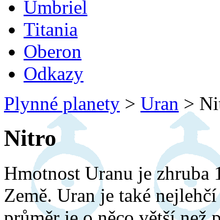
Umbriel
Titania
Oberon
Odkazy
Plynné planety
>
Uran
>
Ni
Nitro
Hmotnost Uranu je zhruba 1
Země. Uran je také nejlehčí
průměr je o něco větší než