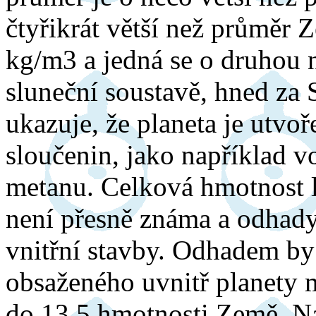
čtyřikrát větší než průměr 
kg/m3 a jedná se o druhou 
sluneční soustavě, hned za
ukazuje, že planeta je utvo
sloučenin, jako například 
metanu. Celková hmotnost l
není přesně známa a odhady
vnitřní stavby. Odhadem by
obsaženého uvnitř planety 
do 13,5 hmotnosti Země. Na