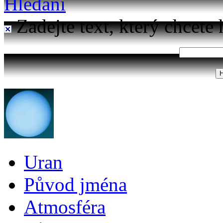
Hledání
Zadejte text, který chcete 
Uran
Původ jména
Atmosféra