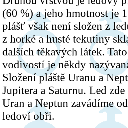
Druhou vrstvou je ledový pl
(60 %) a jeho hmotnost je 
plášť však není složen z le
z horké a husté tekutiny skl
dalších těkavých látek. Tat
vodivostí je někdy nazýva
Složení pláště Uranu a Nept
Jupitera a Saturnu. Led zde
Uran a Neptun zavádíme odd
ledoví obři.