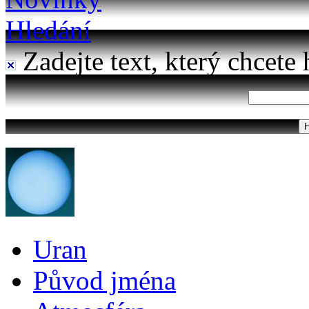
Hledání
Zadejte text, který chcete 
Uran
Původ jména