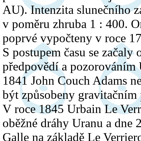
AU). Intenzita slunečního z
v poměru zhruba 1 : 400. O
poprvé vypočteny v roce 
S postupem času se začaly 
předpovědí a pozorováním 
1841 John Couch Adams nej
být způsobeny gravitačním 
V roce 1845 Urbain Le Verr
oběžné dráhy Uranu a dne 2
Galle na základě Le Verrie