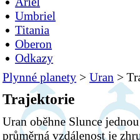
Ariel
Umbriel
Titania
Oberon
Odkazy
Plynné planety
>
Uran
>
Tra
Trajektorie
Uran oběhne Slunce jednou 
průměrná vzdálenost je zhru