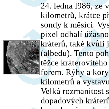
24. ledna l986, ze 
kilometrů, krátce p
sondy k měsíci. Vys
pixel odhalí úžasno
kráterů, také kvůli 
(albedu). Tento poh
těžce kráterovitého
forem. Rýhy a kory
kilometrů a vystavu
Velká rozmanitost 
dopadových kráterů