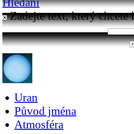
Hledání
Zadejte text, který chcete 
Uran
Původ jména
Atmosféra