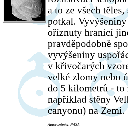
a to ze všech těles,
potkal. Vyvýšeniny 
oříznuty hranicí jin
pravděpodobně spol
vyvýšeniny uspořád
v křivočarých vzore
velké zlomy nebo ú
do 5 kilometrů - t
například stěny Ve
canyonu) na Zemi.
Autor snímku: NASA