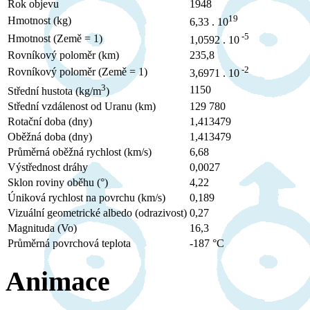
Rok objevu
1948
19
Hmotnost (kg)
6,33 . 10
-5
Hmotnost (Země = 1)
1,0592 . 10
Rovníkový poloměr (km)
235,8
-2
Rovníkový poloměr (Země = 1)
3,6971 . 10
3
1150
Střední hustota (kg/m
)
Střední vzdálenost od Uranu (km)
129 780
Rotační doba (dny)
1,413479
Oběžná doba (dny)
1,413479
Průměrná oběžná rychlost (km/s)
6,68
Výstřednost dráhy
0,0027
Sklon roviny oběhu (°)
4,22
Úniková rychlost na povrchu (km/s)
0,189
Vizuální geometrické albedo (odrazivost)
0,27
Magnituda (Vo)
16,3
Průměrná povrchová teplota
-187 °C
Animace