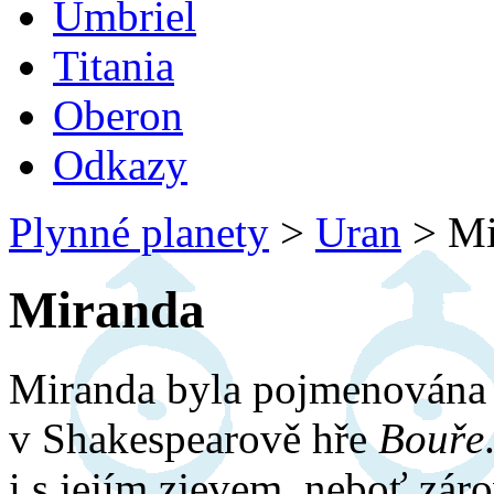
Umbriel
Titania
Oberon
Odkazy
Plynné planety
>
Uran
>
Mi
Miranda
Miranda byla pojmenována 
v Shakespearově hře
Bouře
i s jejím zjevem, neboť zá