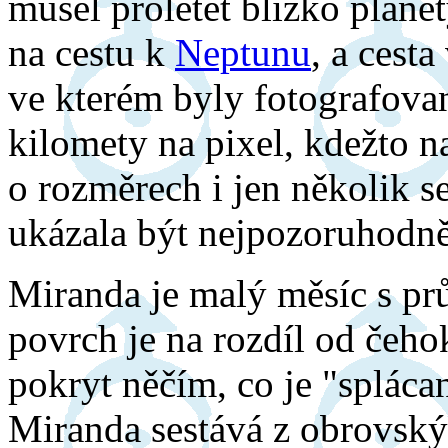
musel proletět blízko planet
na cestu k
Neptunu
, a cest
ve kterém byly fotografované
kilomety na pixel, kdežto n
o rozměrech i jen několik s
ukázala být nejpozoruhodněj
Miranda je malý měsíc s pr
povrch je na rozdíl od čeho
pokryt něčím, co je "splác
Miranda sestává z obrovsk