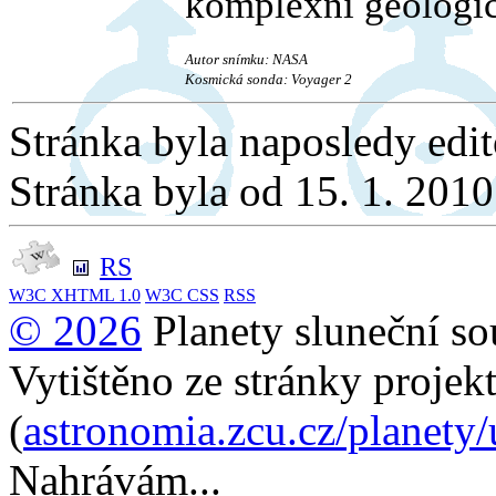
komplexní geologic
Autor snímku: NASA
Kosmická sonda: Voyager 2
Stránka byla naposledy edi
Stránka byla od 15. 1. 201
RS
W3C
XHTML 1.0
W3C
CSS
RSS
© 2026
Planety sluneční so
Vytištěno ze stránky projek
(
astronomia.zcu.cz/planety
Nahrávám...