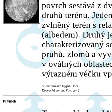
povrch sestává z d
druhů terénu. Jeden 
zvlněný terén s rel
(albedem). Druhý j
charakterizovaný s
pruhů, zlomů a vyvý
v oválných oblaste
výrazném véčku vpr
Autor snímku: Tayfun Oner
Kosmická sonda: Voyager 2
Prýmek