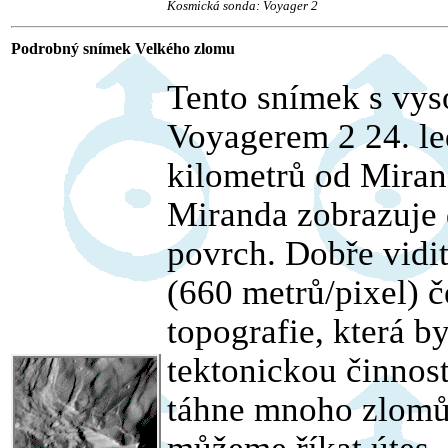
Kosmická sonda: Voyager 2
Podrobný snímek Velkého zlomu
Tento snímek s vys
Voyagerem 2 24. le
kilometrů od Miran
Miranda zobrazuje
povrch. Dobře vidit
(660 metrů/pixel) č
topografie, která 
tektonickou činnos
táhne mnoho zlomů.