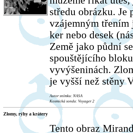
můžeme říkat útes, 
středu obrázku. Je
vzájemným třením j
ker nebo desek (ná
Země jako půdní se
spouštějícího bloku
vyvýšeninách. Zlom
je vyšší než stěny
Autor snímku: NASA
Kosmická sonda: Voyager 2
Zlomy, rýhy a krátery
Tento obraz Mirand