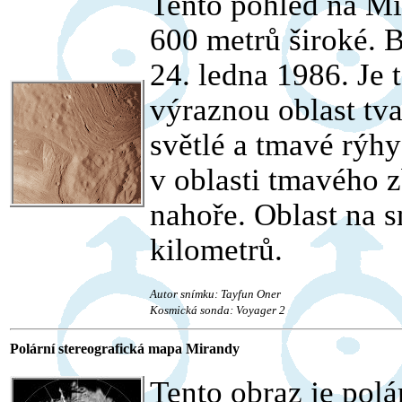
Tento pohled na Mi
600 metrů široké. 
24. ledna 1986. Je 
výraznou oblast tva
světlé a tmavé rýhy
v oblasti tmavého 
nahoře. Oblast na 
kilometrů.
Autor snímku: Tayfun Oner
Kosmická sonda: Voyager 2
Polární stereografická mapa Mirandy
Tento obraz je pol