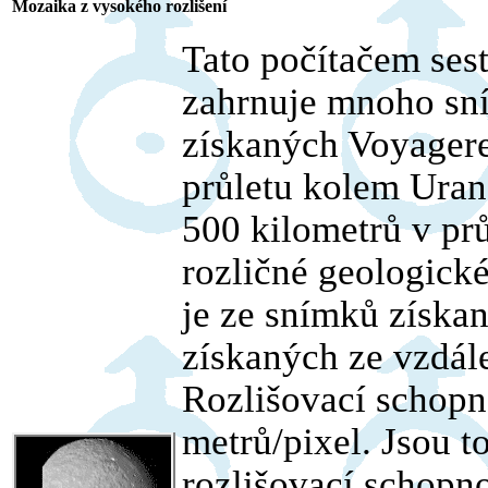
Mozaika z vysokého rozlišení
Tato počítačem se
zahrnuje mnoho sn
získaných Voyager
průletu kolem Uran
500 kilometrů v prů
rozličné geologické
je ze snímků získa
získaných ze vzdál
Rozlišovací schopn
metrů/pixel. Jsou t
rozlišovací schopno