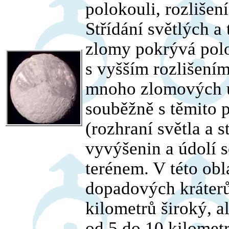
polokouli, rozlišení
Střídání světlých 
zlomy pokrývá pol
s vyšším rozlišení
mnoho zlomových ú
souběžně s těmito 
(rozhraní světla a s
vyvýšenin a údolí 
terénem. V této ob
dopadových kráterů.
kilometrů široký, a
od 5 do 10 kilometr