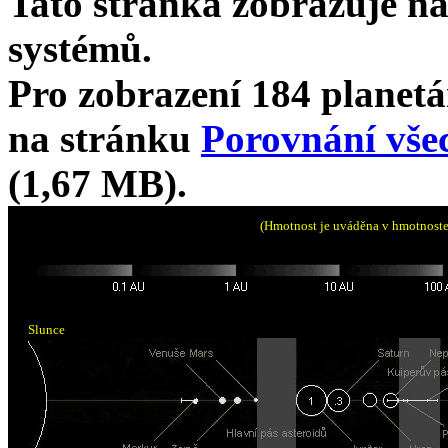
Tato stránka zobrazuje n
systémů.
Pro zobrazení 184 planetá
na stránku
Porovnání vše
(1,67 MB).
(Hmotnost je uváděna v hmotnoste
Slunce