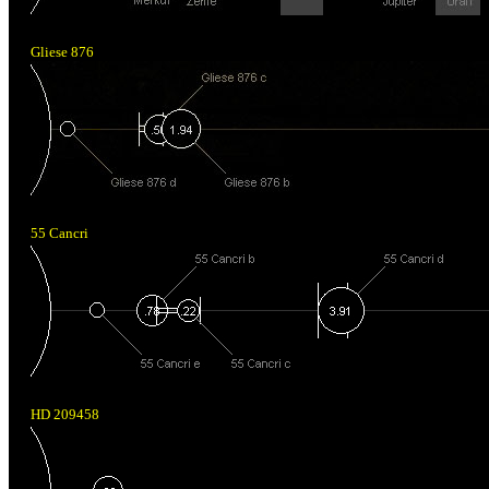
Gliese 876
55 Cancri
HD 209458