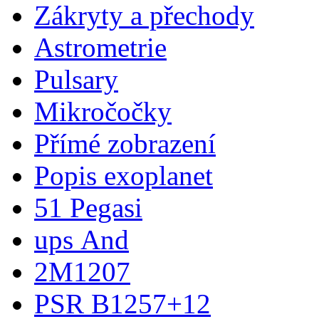
Zákryty a přechody
Astrometrie
Pulsary
Mikročočky
Přímé zobrazení
Popis exoplanet
51 Pegasi
ups And
2M1207
PSR B1257+12