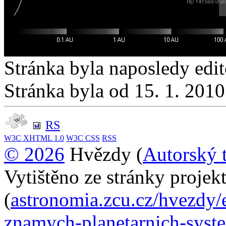
Stránka byla naposledy edi
Stránka byla od 15. 1. 201
RS
W3C
XHTML 1.0
W3C
CSS
RSS
© 2026
Hvězdy (
Autorský 
Vytištěno ze stránky proje
(
astronomia.zcu.cz/hvezdy/
znamych-planetarnich-syst