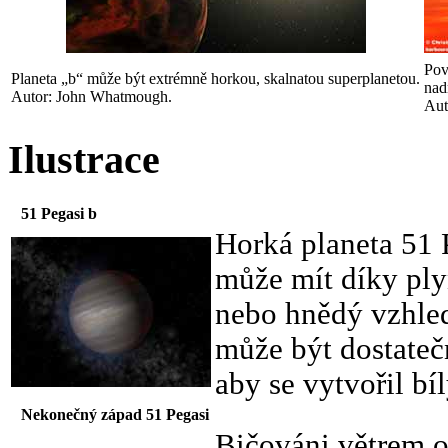
Pov
Planeta „b“ může být extrémně horkou, skalnatou superplanetou.
nad
Autor: John Whatmough.
Aut
Ilustrace
51 Pegasi b
Horká planeta 51 
může mít díky pl
nebo hnědý vzhled
může být dostatečn
aby se vytvořil b
Nekonečný západ 51 Pegasi
Bičováni větrem o