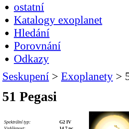
ostatní
Katalogy exoplanet
Hledání
Porovnání
Odkazy
Seskupení
>
Exoplanety
>
5
51 Pegasi
Spektrální typ:
G2 IV
Vzdálenost:
14,7 pc