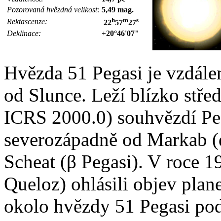
Pozorovaná hvězdná velikost:
5,49 mag.
h
m
s
Rektascenze:
22
57
27
Deklinace:
+20°46'07"
Hvězda 51 Pegasi je vzdálen
od Slunce. Leží blízko stř
ICRS 2000.0) souhvězdí Peg
severozápadně od Markab (α
Scheat (β Pegasi). V roce 
Queloz) ohlásili objev plan
okolo hvězdy 51 Pegasi po