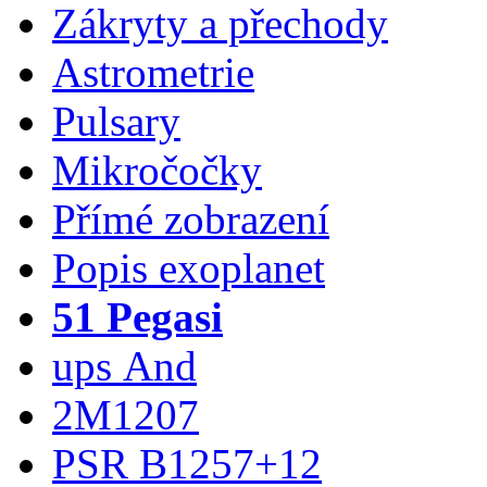
Zákryty a přechody
Astrometrie
Pulsary
Mikročočky
Přímé zobrazení
Popis exoplanet
51 Pegasi
ups And
2M1207
PSR B1257+12