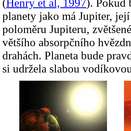
(
Henry et al, 1997
). Pokud 
planety jako má Jupiter, je
poloměru Jupiteru, zvětšené
většího absorpčního hvězdn
drahách. Planeta bude pravd
si udržela slabou vodíkovo