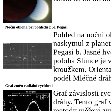
Noční obloha při pohledu z 51 Pegasi
Pohled na noční o
naskytnul z planet
Pegasi b. Jasné h
poloha Slunce je 
kroužkem. Orienta
podél Mléčné dráh
Graf změn radiální rychlosti
Graf závislosti ry
dráhy. Tento graf 
metody měření změ