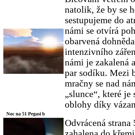
natolik, že by se 
sestupujeme do at
námi se otvírá po
obarvená dohněda
intenzivního záře
námi je zakalená 
par sodíku. Mezi
mračny se nad nám
„slunce“, které je
oblohy díky vázané
Noc na 51 Pegasi b
Odvrácená strana 5
zahalena do křemi