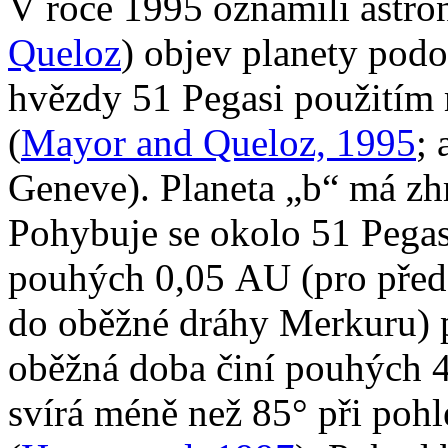
V roce 1995 oznámili astr
Queloz
) objev planety podo
hvězdy 51 Pegasi použití
(
Mayor and Queloz, 1995
; 
Geneve). Planeta „b“ má zh
Pohybuje se okolo 51 Pegas
pouhých 0,05 AU (pro předs
do oběžné dráhy Merkuru) p
oběžná doba činí pouhých 4
svírá méně než 85° při poh