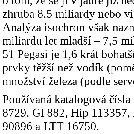
o tom, že se jí v jádře již 
zhruba 8,5 miliardy nebo víc
Analýza isochron však nazn
miliardu let mladší – 7,5 mil
51 Pegasi je 1,6 krát bohat
prvky těžší než vodík (pomě
množství železa (podle ser
Používaná katalogová čísla
8729, Gl 882, Hip 113357
90896 a LTT 16750.