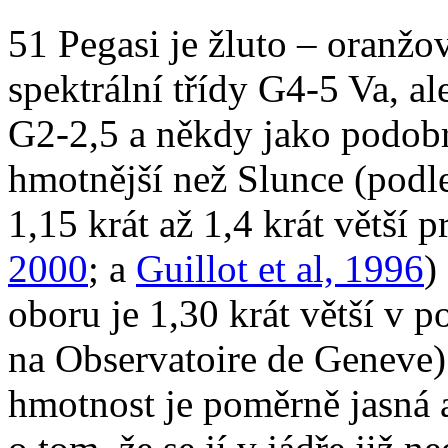
51 Pegasi je žluto – oranžo
spektrální třídy G4-5 Va, al
G2-2,5 a někdy jako podobr
hmotnější než Slunce (podl
1,15 krát až 1,4 krát větší 
2000
; a
Guillot et al, 1996
)
oboru je 1,30 krát větší v 
na Observatoire de Geneve).
hmotnost je poměrně jasná a