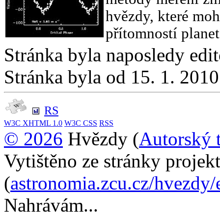
hvězdy, které moh
přítomností plane
Stránka byla naposledy edi
Stránka byla od 15. 1. 201
RS
W3C
XHTML 1.0
W3C
CSS
RSS
© 2026
Hvězdy (
Autorský 
Vytištěno ze stránky proje
(
astronomia.zcu.cz/hvezdy/
Nahrávám...