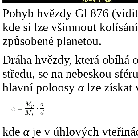
Pohyb hvězdy Gl 876 (vidite
kde si lze všimnout kolísán
způsobené planetou.
Dráha hvězdy, která obíhá
středu, se na nebeskou sféru
hlavní poloosy
α
lze získat
kde
α
je v úhlových vteřin