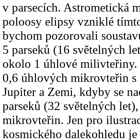
v parsecích. Astrometická m
poloosy elipsy vzniklé tím
bychom pozorovali soustavu
5 parseků (16 světelných le
okolo 1 úhlové milivteřiny.
0,6 úhlových mikrovteřin s
Jupiter a Zemi, kdyby se na
parseků (32 světelných let)
mikrovteřin. Jen pro ilustra
kosmického dalekohledu je 