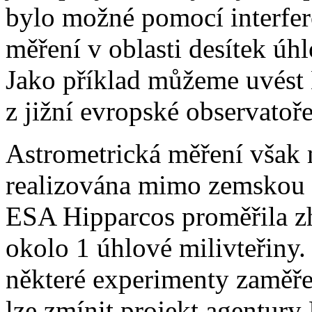
bylo možné pomocí interfe
měření v oblasti desítek úh
Jako příklad můžeme uvést
z jižní evropské observatoře
Astrometrická měření však
realizována mimo zemskou a
ESA Hipparcos proměřila zh
okolo 1 úhlové milivteřiny
některé experimenty zaměř
lze zmínit projekt agentur