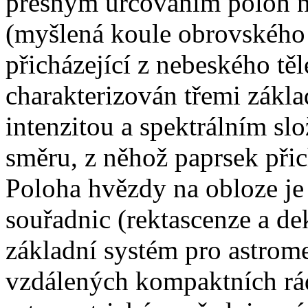
přesným určováním poloh ne
(myšlená koule obrovského 
přicházející z nebeského těl
charakterizován třemi zákl
intenzitou a spektrálním sl
směru, z něhož paprsek přic
Poloha hvězdy na obloze je 
souřadnic (rektascenze a de
základní systém pro astrom
vzdálených kompaktních rád