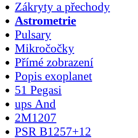
Zákryty a přechody
Astrometrie
Pulsary
Mikročočky
Přímé zobrazení
Popis exoplanet
51 Pegasi
ups And
2M1207
PSR B1257+12