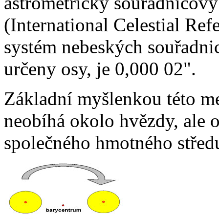
astrometrický souřadnicov
(International Celestial Re
systém nebeských souřadnic
určeny osy, je 0,000 02".
Základní myšlenkou této met
neobíhá okolo hvězdy, ale o
společného hmotného střed