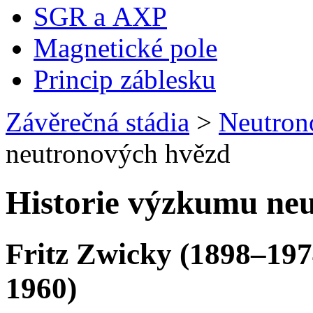
SGR a AXP
Magnetické pole
Princip záblesku
Závěrečná stádia
>
Neutron
neutronových hvězd
Historie výzkumu ne
Fritz Zwicky (1898–197
1960)