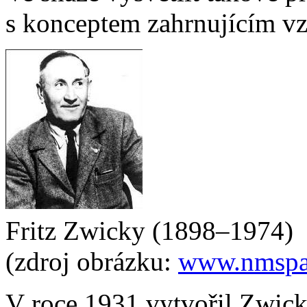
s konceptem zahrnujícím v
Fritz Zwicky (1898–1974)
(zdroj obrázku:
www.nmspa
V roce 1931 vytvořil Zwic