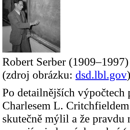
Robert Serber (1909–1997)
(zdroj obrázku:
dsd.lbl.gov
Po detailnějších výpočtec
Charlesem L. Critchfieldem
skutečně mýlil a že pravdu