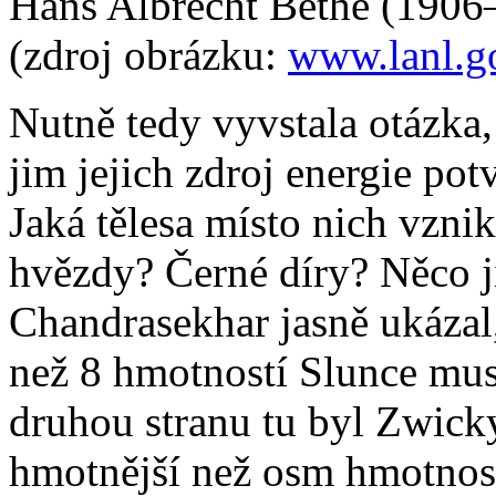
Hans Albrecht Bethe (1906
(zdroj obrázku:
www.lanl.g
Nutně tedy vyvstala otázka,
jim jejich zdroj energie po
Jaká tělesa místo nich vzni
hvězdy? Černé díry? Něco j
Chandrasekhar jasně ukázal
než 8 hmotností Slunce musí 
druhou stranu tu byl Zwicky
hmotnější než osm hmotnost