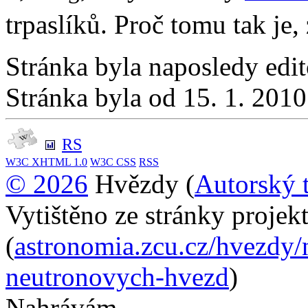
trpaslíků. Proč tomu tak je,
Stránka byla naposledy edi
Stránka byla od 15. 1. 201
RS
W3C
XHTML 1.0
W3C
CSS
RSS
© 2026
Hvězdy (
Autorský 
Vytištěno ze stránky proje
(
astronomia.zcu.cz/hvezdy/
neutronovych-hvezd
)
Nahrávám...