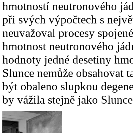
hmotností neutronového jád
při svých výpočtech s nejvě
neuvažoval procesy spojené
hmotnost neutronového jádr
hodnoty jedné desetiny hmot
Slunce nemůže obsahovat ta
být obaleno slupkou degene
by vážila stejně jako Slunc