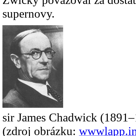
supernovy.
sir James Chadwick (1891–
(zdroj obrázku:
wwwlapp.in