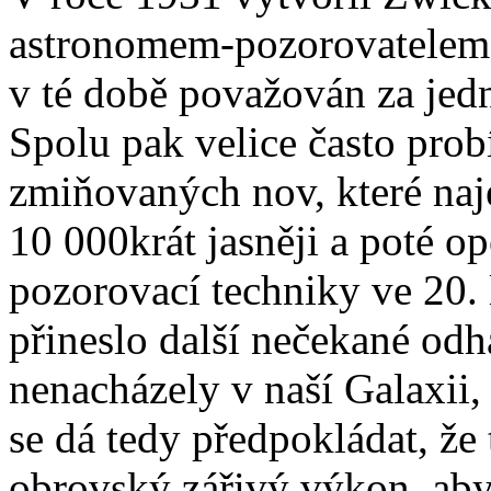
astronomem-pozorovatelem 
v té době považován za jed
Spolu pak velice často probí
zmiňovaných nov, které naj
10 000krát jasněji a poté o
pozorovací techniky ve 20. l
přineslo další nečekané odh
nenacházely v naší Galaxii,
se dá tedy předpokládat, že
obrovský zářivý výkon, aby