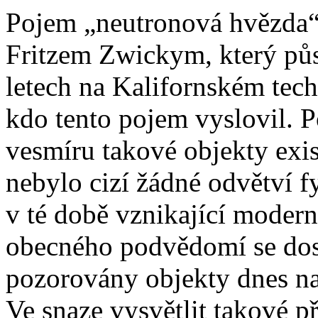
Pojem „neutronová hvězda“ 
Fritzem Zwickym, který půs
letech na Kalifornském tech
kdo tento pojem vyslovil. Po
vesmíru takové objekty exi
nebylo cizí žádné odvětví f
v té době vznikající modern
obecného podvědomí se dos
pozorovány objekty dnes n
Ve snaze vysvětlit takové p