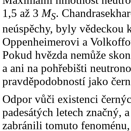
1,5 až 3
M
. Chandrasekhar
S
neúspěchy, byly vědeckou k
Oppenheimerovi a Volkoffov
Pokud hvězda nemůže skonči
a ani na pohřebišti neutron
pravděpodobností jako černá
Odpor vůči existenci černýc
padesátých letech značný, a 
zabránili tomuto fenoménu, 