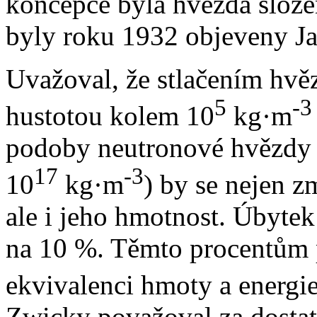
koncepce byla hvězda slože
byly roku 1932 objeveny 
Uvažoval, že stlačením hvě
5
-3
hustotou kolem 10
kg·m
podoby neutronové hvězdy 
17
-3
10
kg·m
) by se nejen z
ale i jeho hmotnost. Úbytek
na 10 %. Těmto procentům 
ekvivalenci hmoty a energie
Zwicky považoval za dostat