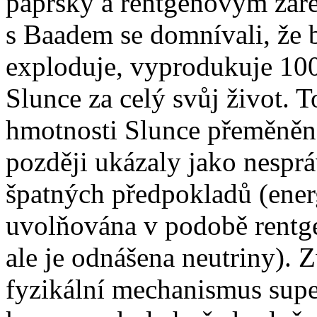
paprsky a rentgenovým záře
s Baadem se domnívali, že
exploduje, vyprodukuje 100
Slunce za celý svůj život. 
hmotnosti Slunce přeměněná
později ukázaly jako nespr
špatných předpokladů (ener
uvolňována v podobě rentge
ale je odnášena neutriny). 
fyzikální mechanismus sup