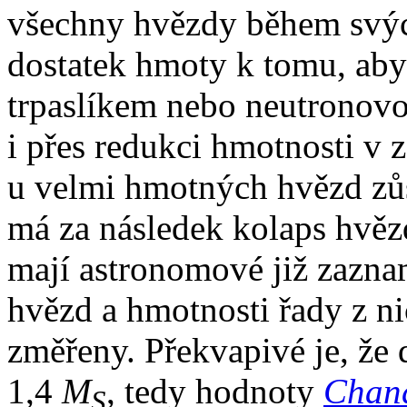
všechny hvězdy během svýc
dostatek hmoty k tomu, aby
trpaslíkem nebo neutronovo
i přes redukci hmotnosti v 
u velmi hmotných hvězd zůs
má za následek kolaps hvěz
mají astronomové již zazn
hvězd a hmotnosti řady z ni
změřeny. Překvapivé je, že
1,4
M
, tedy hodnoty
Chand
S