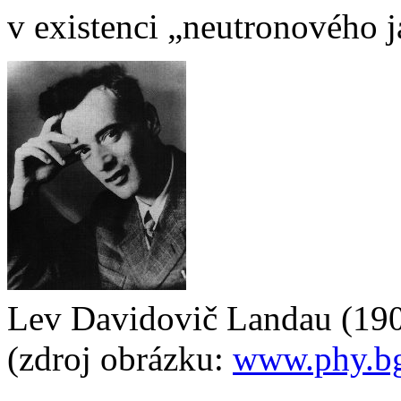
v existenci „neutronového j
Lev Davidovič Landau (19
(zdroj obrázku:
www.phy.bg