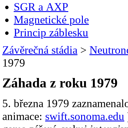
SGR a AXP
Magnetické pole
Princip záblesku
Závěrečná stádia
>
Neutron
1979
Záhada z roku 1979
5. března 1979 zaznamenalo
animace:
swift.sonoma.edu