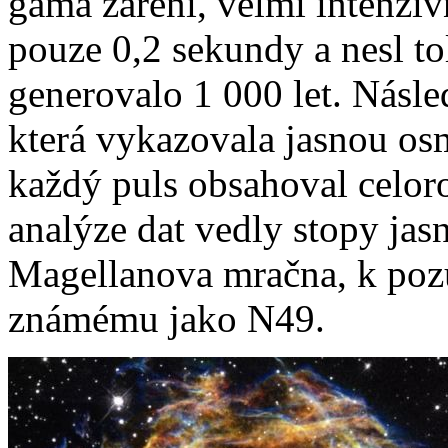
gama záření, velmi intenzivn
pouze 0,2 sekundy a nesl to
generovalo 1 000 let. Násl
která vykazovala jasnou os
každý puls obsahoval celor
analýze dat vedly stopy ja
Magellanova mračna, k poz
známému jako N49.