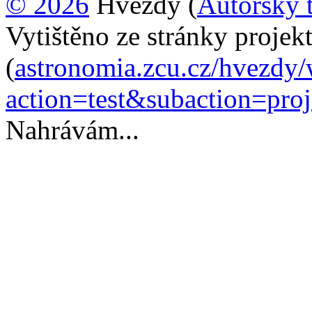
© 2026
Hvězdy (
Autorský 
Vytištěno ze stránky proje
(
astronomia.zcu.cz/hvezdy
action=test&subaction=pr
Nahrávám...