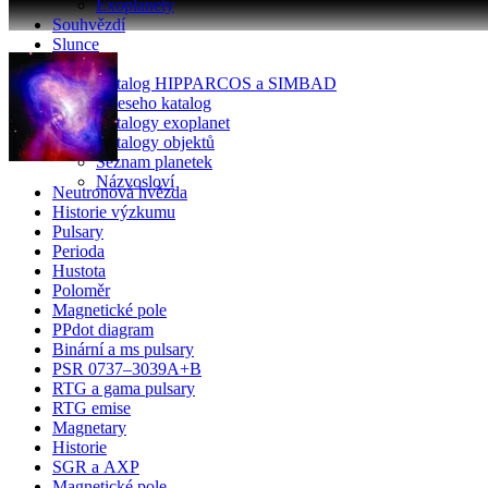
Exoplanety
Souhvězdí
Slunce
Katalogy
Katalog HIPPARCOS a SIMBAD
Glieseho katalog
Katalogy exoplanet
Katalogy objektů
Seznam planetek
Názvosloví
Neutronová hvězda
Historie výzkumu
Pulsary
Perioda
Hustota
Poloměr
Magnetické pole
PPdot diagram
Binární a ms pulsary
PSR 0737–3039A+B
RTG a gama pulsary
RTG emise
Magnetary
Historie
SGR a AXP
Magnetické pole