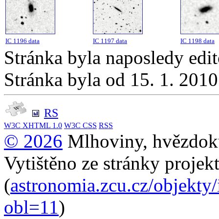
IC 1196 data
IC 1197 data
IC 1198 data
Stránka byla naposledy edi
Stránka byla od 15. 1. 201
RS
W3C
XHTML 1.0
W3C
CSS
RSS
© 2026
Mlhoviny, hvězdoku
Vytištěno ze stránky projek
(
astronomia.zcu.cz/objekty/
obl=11
)