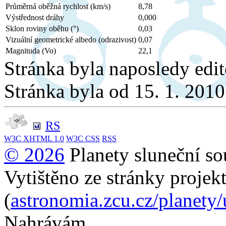
Průměrná oběžná rychlost (km/s)
8,78
Výstřednost dráhy
0,000
Sklon roviny oběhu (°)
0,03
Vizuální geometrické albedo (odrazivost)
0,07
Magnituda (Vo)
22,1
Stránka byla naposledy edi
Stránka byla od 15. 1. 201
RS
W3C
XHTML 1.0
W3C
CSS
RSS
© 2026
Planety sluneční so
Vytištěno ze stránky projek
(
astronomia.zcu.cz/planety
Nahrávám...