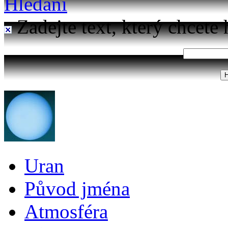
Hledání
Zadejte text, který chcete 
Uran
Původ jména
Atmosféra