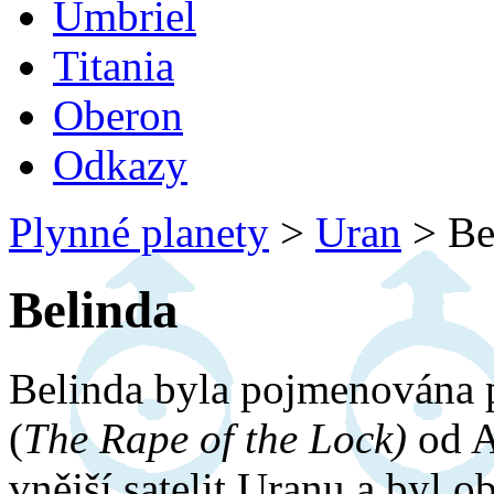
Umbriel
Titania
Oberon
Odkazy
Plynné planety
>
Uran
>
Be
Belinda
Belinda byla pojmenována 
(
The Rape of the Lock)
od A
vnější satelit Uranu a byl o