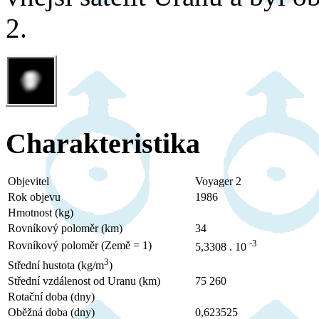
2.
Charakteristika
Objevitel
Voyager 2
Rok objevu
1986
Hmotnost (kg)
Rovníkový poloměr (km)
34
-3
Rovníkový poloměr (Země = 1)
5,3308 . 10
3
Střední hustota (kg/m
)
Střední vzdálenost od Uranu (km)
75 260
Rotační doba (dny)
Oběžná doba (dny)
0,623525