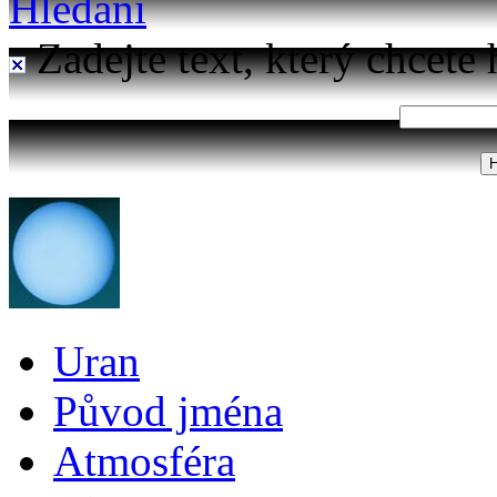
Hledání
Zadejte text, který chcete 
Uran
Původ jména
Atmosféra