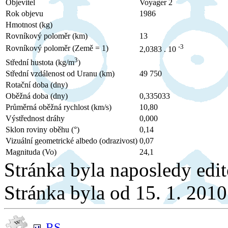
Objevitel
Voyager 2
Rok objevu
1986
Hmotnost (kg)
Rovníkový poloměr (km)
13
-3
Rovníkový poloměr (Země = 1)
2,0383 . 10
3
Střední hustota (kg/m
)
Střední vzdálenost od Uranu (km)
49 750
Rotační doba (dny)
Oběžná doba (dny)
0,335033
Průměrná oběžná rychlost (km/s)
10,80
Výstřednost dráhy
0,000
Sklon roviny oběhu (°)
0,14
Vizuální geometrické albedo (odrazivost)
0,07
Magnituda (Vo)
24,1
Stránka byla naposledy edi
Stránka byla od 15. 1. 201
RS