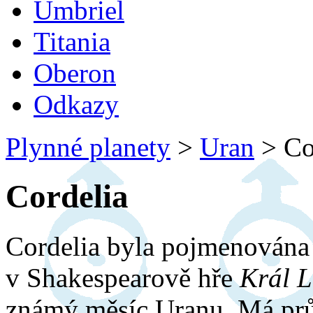
Umbriel
Titania
Oberon
Odkazy
Plynné planety
>
Uran
>
Co
Cordelia
Cordelia byla pojmenována 
v Shakespearově hře
Král L
známý měsíc Uranu. Má prů