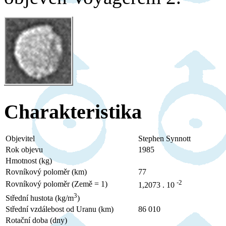
Charakteristika
Objevitel
Stephen Synnott
Rok objevu
1985
Hmotnost (kg)
Rovníkový poloměr (km)
77
-2
Rovníkový poloměr (Země = 1)
1,2073 . 10
3
Střední hustota (kg/m
)
Střední vzdálebost od Uranu (km)
86 010
Rotační doba (dny)