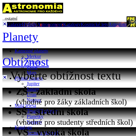
..ostatní
Galaxie
Hvězdy
Astronomové
Katalogy
Kosmické lety
Astrofoto
Planety
Kamenné planety
Merkur
Obtížnost
Venuše
Země
Vyberte obtížnost textu
Mars
Plynné planety
Jupiter
ZŠ - základní škola
Saturn
Uran
(vhodné pro žáky základních škol)
Neptun
Malá tělesa
SŠ - střední škola
Trpasličí planety
Planetky
(vhodné pro studenty středních škol)
Komety
Katalogy
VŠ - vysoká škola
Seznam planetek