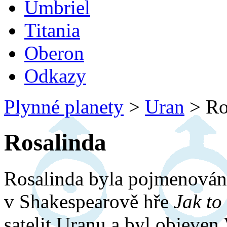
Umbriel
Titania
Oberon
Odkazy
Plynné planety
>
Uran
>
Ro
Rosalinda
Rosalinda byla pojmenován
v Shakespearově hře
Jak to
satelit Uranu a byl objeven