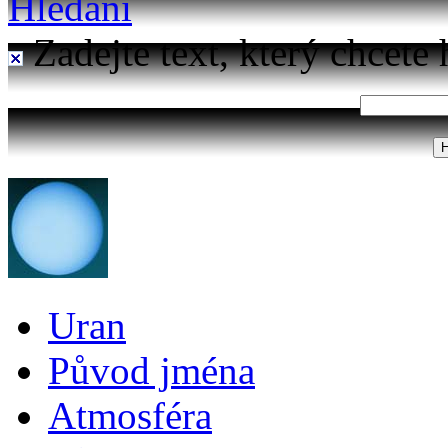
Hledání
Zadejte text, který chcete 
Uran
Původ jména
Atmosféra