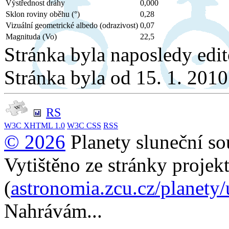
Výstřednost dráhy
0,000
Sklon roviny oběhu (°)
0,28
Vizuální geometrické albedo (odrazivost)
0,07
Magnituda (Vo)
22,5
Stránka byla naposledy edi
Stránka byla od 15. 1. 201
RS
W3C
XHTML 1.0
W3C
CSS
RSS
© 2026
Planety sluneční so
Vytištěno ze stránky projek
(
astronomia.zcu.cz/planety/
Nahrávám...