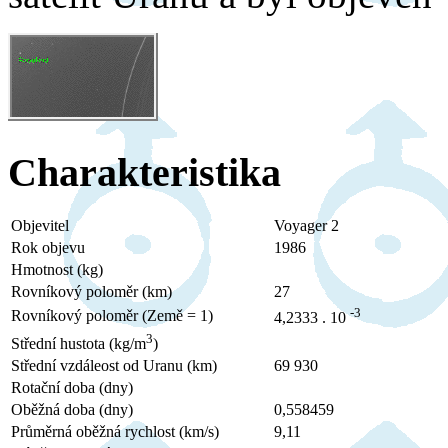
Charakteristika
Objevitel
Voyager 2
Rok objevu
1986
Hmotnost (kg)
Rovníkový poloměr (km)
27
-3
Rovníkový poloměr (Země = 1)
4,2333 . 10
3
Střední hustota (kg/m
)
Střední vzdáleost od Uranu (km)
69 930
Rotační doba (dny)
Oběžná doba (dny)
0,558459
Průměrná oběžná rychlost (km/s)
9,11