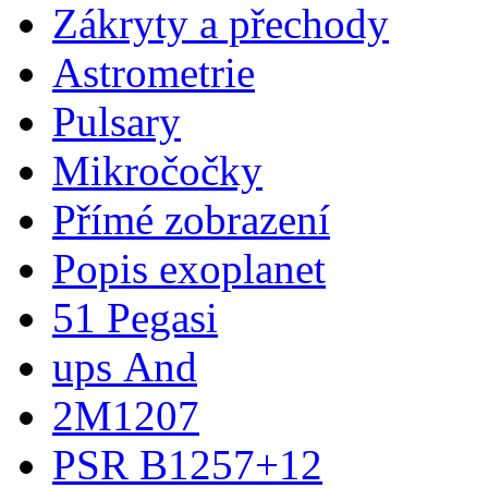
Zákryty a přechody
Astrometrie
Pulsary
Mikročočky
Přímé zobrazení
Popis exoplanet
51 Pegasi
ups And
2M1207
PSR B1257+12