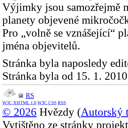
Výjimky jsou samozřejmě m
planety objevené mikročoč
Pro „volně se vznášející“ p
jména objevitelů.
Stránka byla naposledy edi
Stránka byla od 15. 1. 201
RS
W3C
XHTML 1.0
W3C
CSS
RSS
© 2026
Hvězdy (
Autorský 
Vytištěno ze stránky proje