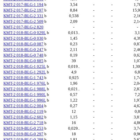
KMT-2 017-BLG-1 194
b
3,54
-
-
1,7
KMT-2 017-BLG-2 197
b
8,84
-
-
15,
KMT-2 017-BLG-2 331
b
0,538
-
-
2,1
KMT-2 017-BLG-2 509
b
2,09
-
-
2,1
KMT-2 017-BLG-2 820
-
-
-
-
KMT-2 018-BLG-0 029L
b
0,013..
-
-
3,
KMT-2 018-BLG-0 030
b
1,45
-
-
4,3
KMT-2 018-BLG-0 087
b
0,23
-
-
0,8
KMT-2 018-BLG-0 247
b
2,11
-
-
2,4
KMT-2 018-BLG-0 748
b
0,19
-
-
0,6
KMT-2 018-BLG-0 885
b
39
-
-
1,0
KMT-2 018-BLG-1 025L
b
0,019..
-
-
1,3
KMT-2 018-BLG-1 292L
b
4,9
-
-
6,
KMT-2 018-BLG-1 743
b
0,925
-
-
1,7
KMT-2 018-BLG-1 976L
b
1,96
-
-
2,0
KMT-2 018-BLG-1 988L
b
0,021..
-
-
2,8
KMT-2 018-BLG-1 990L
b
0,57
-
-
7,
KMT-2 018-BLG-1 996L
b
1,22
-
-
1,9
KMT-2 018-BLG-2 004
b
0,27
-
-
4,6
KMT-2 018-BLG-2 119
b
12
-
-
0,
KMT-2 018-BLG-2 602
b
1,15
-
-
3,8
KMT-2 018-BLG-2 718
b
16
-
-
4,8
KMT-2 019-BLG-0 253
b
0,029..
-
-
3,7
KMT-2 019-BLG-0 297
b
18
-
-
0,9
KMT-2 019-BLG-0 298
b
1,81
-
-
5,6