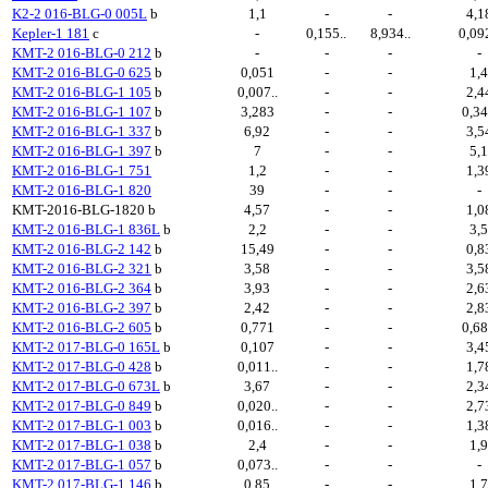
K2-2 016-BLG-0 005L
b
1,1
-
-
4,1
Kepler-1 181
c
-
0,155..
8,934..
0,092
KMT-2 016-BLG-0 212
b
-
-
-
-
KMT-2 016-BLG-0 625
b
0,051
-
-
1,
KMT-2 016-BLG-1 105
b
0,007..
-
-
2,4
KMT-2 016-BLG-1 107
b
3,283
-
-
0,3
KMT-2 016-BLG-1 337
b
6,92
-
-
3,5
KMT-2 016-BLG-1 397
b
7
-
-
5,
KMT-2 016-BLG-1 751
1,2
-
-
1,3
KMT-2 016-BLG-1 820
39
-
-
-
KMT-2016-BLG-1820
b
4,57
-
-
1,0
KMT-2 016-BLG-1 836L
b
2,2
-
-
3,
KMT-2 016-BLG-2 142
b
15,49
-
-
0,8
KMT-2 016-BLG-2 321
b
3,58
-
-
3,5
KMT-2 016-BLG-2 364
b
3,93
-
-
2,6
KMT-2 016-BLG-2 397
b
2,42
-
-
2,8
KMT-2 016-BLG-2 605
b
0,771
-
-
0,6
KMT-2 017-BLG-0 165L
b
0,107
-
-
3,4
KMT-2 017-BLG-0 428
b
0,011..
-
-
1,7
KMT-2 017-BLG-0 673L
b
3,67
-
-
2,3
KMT-2 017-BLG-0 849
b
0,020..
-
-
2,7
KMT-2 017-BLG-1 003
b
0,016..
-
-
1,3
KMT-2 017-BLG-1 038
b
2,4
-
-
1,
KMT-2 017-BLG-1 057
b
0,073..
-
-
-
KMT-2 017-BLG-1 146
b
0,85
-
-
1,