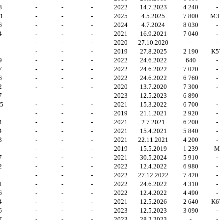
8
-
-
-
2022
14.7.2023
4 240
-
91
-
-
-
2025
4.5.2025
7 800
M3
6
-
-
-
2024
4.7.2024
8 030
-
4
-
-
-
2021
16.9.2021
7 040
-
-
-
-
2020
27.10.2020
-
-
1
-
-
-
2019
27.8.2025
2 190
K5
9
-
-
-
2022
24.6.2022
640
-
7
-
-
-
2022
24.6.2022
7 020
-
6
-
-
-
2022
24.6.2022
6 760
-
2
-
-
-
2020
13.7.2020
7 300
-
7
-
-
-
2023
12.5.2023
6 890
-
05
-
-
-
2021
15.3.2022
6 700
-
8
-
-
-
2019
21.1.2021
2 920
-
4
-
-
-
2021
2.7.2021
6 200
-
4
-
-
-
2021
15.4.2021
5 840
-
3
-
-
-
2021
22.11.2021
4 200
-
2
-
-
-
2019
15.5.2019
1 239
7
-
-
-
2021
30.5.2024
5 910
-
2
-
-
-
2022
12.4.2022
6 980
-
8
-
-
-
2022
27.12.2022
7 420
-
1
-
-
-
2022
24.6.2022
4 310
-
6
-
-
-
2022
12.4.2022
4 490
-
4
-
-
-
2021
12.5.2026
2 640
K6
6
-
-
-
2023
12.5.2023
3 090
-
7
-
-
-
2023
28.2.2023
-
-