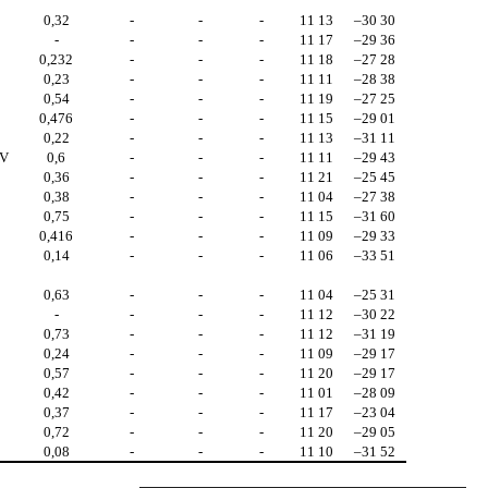
0,32
-
-
-
11 13
–30 30
-
-
-
-
11 17
–29 36
0,232
-
-
-
11 18
–27 28
0,23
-
-
-
11 11
–28 38
0,54
-
-
-
11 19
–27 25
0,476
-
-
-
11 15
–29 01
0,22
-
-
-
11 13
–31 11
V
0,6
-
-
-
11 11
–29 43
0,36
-
-
-
11 21
–25 45
0,38
-
-
-
11 04
–27 38
0,75
-
-
-
11 15
–31 60
0,416
-
-
-
11 09
–29 33
0,14
-
-
-
11 06
–33 51
0,63
-
-
-
11 04
–25 31
-
-
-
-
11 12
–30 22
0,73
-
-
-
11 12
–31 19
0,24
-
-
-
11 09
–29 17
0,57
-
-
-
11 20
–29 17
0,42
-
-
-
11 01
–28 09
0,37
-
-
-
11 17
–23 04
0,72
-
-
-
11 20
–29 05
0,08
-
-
-
11 10
–31 52