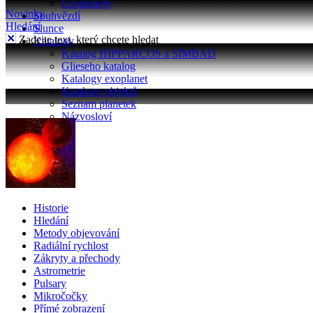
Exoplanety
Novinky
Souhvězdí
Hledání
Slunce
Zadejte text, který chcete hledat
Katalogy
Katalog HIPPARCOS a SIMBAD
Glieseho katalog
Katalogy exoplanet
Katalogy objektů
Seznam planetek
Názvosloví
Historie
Hledání
Metody objevování
Radiální rychlost
Zákryty a přechody
Astrometrie
Pulsary
Mikročočky
Přímé zobrazení