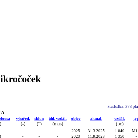
ikročoček
Statistika: 373 p
TA
oloosa
výstřed.
sklon
úhl. vzdál.
objev
aktual.
vzdál.
ty
)
(-)
(°)
(
mas
)
(pc)
1
-
-
-
2025
31.3.2025
1 040
M1
3
-
-
-
2023
11.9.2023
1 350
-