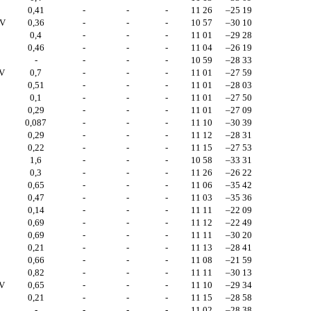
0,41
-
-
-
11 26
–25 19
V
0,36
-
-
-
10 57
–30 10
0,4
-
-
-
11 01
–29 28
0,46
-
-
-
11 04
–26 19
-
-
-
-
10 59
–28 33
V
0,7
-
-
-
11 01
–27 59
0,51
-
-
-
11 01
–28 03
0,1
-
-
-
11 01
–27 50
0,29
-
-
-
11 01
–27 09
0,087
-
-
-
11 10
–30 39
0,29
-
-
-
11 12
–28 31
0,22
-
-
-
11 15
–27 53
1,6
-
-
-
10 58
–33 31
0,3
-
-
-
11 26
–26 22
0,65
-
-
-
11 06
–35 42
0,47
-
-
-
11 03
–35 36
M
0,14
-
-
-
11 11
–22 09
0,69
-
-
-
11 12
–22 49
0,69
-
-
-
11 11
–30 20
0,21
-
-
-
11 13
–28 41
0,66
-
-
-
11 08
–21 59
0,82
-
-
-
11 11
–30 13
V
0,65
-
-
-
11 10
–29 34
0,21
-
-
-
11 15
–28 58
-
-
-
-
11 02
–28 38