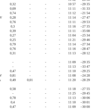
0,32
-
-
-
10 57
–29 35
0,09
-
-
-
11 11
–31 33
0,74
-
-
-
11 12
–21 54
V
0,28
-
-
-
11 14
–27 47
0,76
-
-
-
11 11
–29 53
0,3
-
-
-
11 16
–27 35
0,39
-
-
-
11 11
–35 08
0,27
-
-
-
11 04
–25 34
0,25
-
-
-
11 21
–29 46
0,79
-
-
-
11 14
–27 34
0,76
-
-
-
11 16
–28 47
0,31
-
-
-
11 13
–28 12
-
-
-
-
11 09
–29 35
-
-
-
-
11 13
–33 47
0,47
-
-
-
11 10
–29 25
V
0,81
-
-
-
11 08
–24 28
A
0,49
0,01
-
-
11 20
–28 29
0,58
-
-
-
11 18
–27 55
-
-
-
-
11 25
–29 45
0,78
-
-
-
11 13
–30 06
0,4
-
-
-
11 10
–30 01
0,47
-
-
-
11 09
–30 00