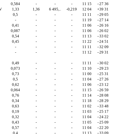
0,584
-
-
-
11 15
–27 36
V
1,33
1,36
6 495,..
-0,219
12 04
+39 31
0,5
-
-
-
11 11
–29 05
-
-
-
-
11 19
–27 14
0,41
-
-
-
11 06
–26 16
0,087
-
-
-
11 06
–26 02
0,54
-
-
-
11 13
–33 02
0,45
-
-
-
11 22
–24 51
-
-
-
-
11 11
–32 09
-
-
-
-
11 12
–29 31
0,49
-
-
-
11 11
–30 02
0,073
-
-
-
11 10
–29 23
0,73
-
-
-
11 00
–25 31
0,5
-
-
-
11 04
–27 26
0,62
-
-
-
11 06
–23 12
0,064
-
-
-
11 15
–26 59
0,76
-
-
-
11 14
–28 08
0,34
-
-
-
11 18
–28 29
0,63
-
-
-
11 02
–33 48
0,19
-
-
-
11 03
–25 17
0,32
-
-
-
11 04
–24 22
0,43
-
-
-
11 05
–25 09
0,57
-
-
-
11 04
–22 20
0,4
-
-
-
11 13
–33 09