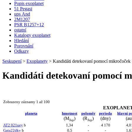
Popis exoplanet
51 Pegasi
ups And
2M1207
PSR B1257+12
ostatní
Katalogy exoplanet
Hledání
Porovnání
Odkazy
Seskupení
>
Exoplanety
>
Kandidáti detekovaní pomocí mikročoček
Kandidáti detekovaní pomocí m
Zobrazeny záznamy 1 až 100
EXOPLANE
planeta
hmotnost
poloměr
perioda
hlavní p
(M
)
(R
)
(dny)
(au
Jup
Jup
AT2 021uey
b
1,34
-
4 170
4,0
Gaia22dkv
b
0,5
-
-
1,6