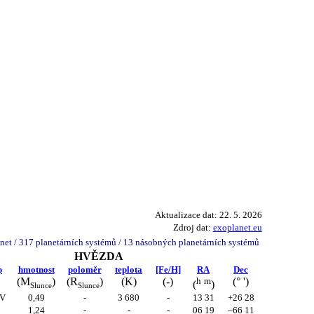
Aktualizace dat: 22. 5. 2026
Zdroj dat:
exoplanet.eu
lanet / 317 planetárních systémů / 13 násobných planetárních systémů
HVĚZDA
p
hmotnost
poloměr
teplota
[Fe/H]
RA
Dec
(M
)
(R
)
(K)
(-)
h
m
(° ')
(
)
Slunce
Slunce
V
0,49
-
3 680
-
13 31
+26 28
1,24
-
-
-
06 19
–66 11