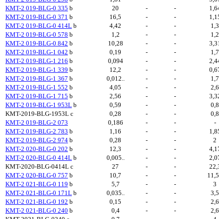
KMT-2 019-BLG-0 335
b
20
-
-
1,6
KMT-2 019-BLG-0 371
b
16,5
-
-
1,1
KMT-2 019-BLG-0 414L
b
4,42
-
-
1,
KMT-2 019-BLG-0 578
b
1,2
-
-
1,
KMT-2 019-BLG-0 842
b
10,28
-
-
3,3
KMT-2 019-BLG-1 042
b
0,19
-
-
1,
KMT-2 019-BLG-1 216
b
0,094
-
-
2,4
KMT-2 019-BLG-1 339
b
12,2
-
-
0,6
KMT-2 019-BLG-1 367
b
0,012..
-
-
1,
KMT-2 019-BLG-1 552
b
4,05
-
-
2,
KMT-2 019-BLG-1 715
b
2,56
-
-
3,3
KMT-2 019-BLG-1 953L
b
0,59
-
-
0,
KMT-2019-BLG-1953L
c
0,28
-
-
0,
KMT-2 019-BLG-2 073
0,186
-
-
-
KMT-2 019-BLG-2 783
b
1,16
-
-
1,8
KMT-2 019-BLG-2 974
b
0,28
-
-
2
KMT-2 020-BLG-0 202
b
12,3
-
-
4,1
KMT-2 020-BLG-0 414L
b
0,005..
-
-
2,0
KMT-2020-BLG-0414L
c
27
-
-
22,
KMT-2 020-BLG-0 757
b
10,7
-
-
11,
KMT-2 021-BLG-0 119
b
5,7
-
-
3
KMT-2 021-BLG-0 171L
b
0,035..
-
-
3,
KMT-2 021-BLG-0 192
b
0,15
-
-
2,
KMT-2 021-BLG-0 240
b
0,4
-
-
2,