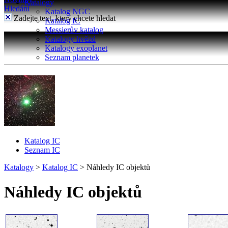
Katalogy
Hledání
Katalog NGC
Zadejte text, který chcete hledat
Katalog IC
Messierův katalog
Katalogy hvězd
Katalogy exoplanet
Seznam planetek
Katalog IC
Seznam IC
Katalogy
>
Katalog IC
>
Náhledy IC objektů
Náhledy IC objektů