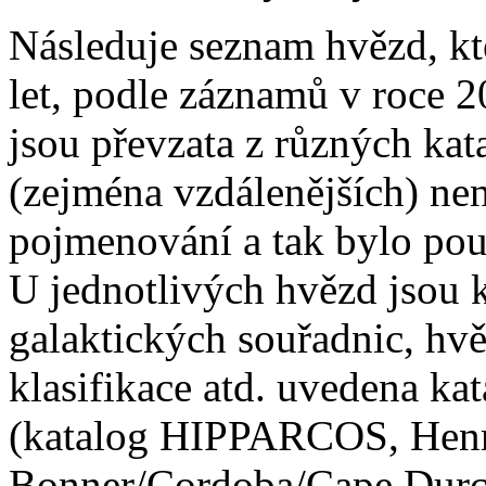
Následuje seznam hvězd, kt
let, podle záznamů v roce 2
jsou převzata z různých ka
(zejména vzdálenějších) nen
pojmenování a tak bylo pou
U jednotlivých hvězd jsou
galaktických souřadnic, hvě
klasifikace atd. uvedena ka
(katalog HIPPARCOS, Henr
Bonner/Cordoba/Cape Durch