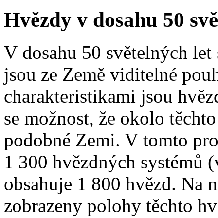
Hvězdy v dosahu 50 svět
V dosahu 50 světelných let 
jsou ze Země viditelné po
charakteristikami jsou hvě
se možnost, že okolo těcht
podobné Zemi. V tomto pros
1 300 hvězdných systémů (
obsahuje 1 800 hvězd. Na n
zobrazeny polohy těchto h