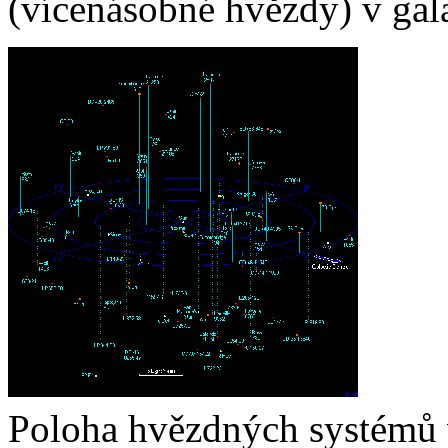
(vícenásobné hvězdy) v gala
Poloha hvězdných systémů v