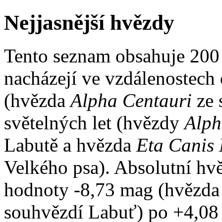
Nejjasnější hvězdy
Tento seznam obsahuje 200 
nacházejí ve vzdálenostech 
(hvězda
Alpha Centauri
ze 
světelných let (hvězdy
Alph
Labutě a hvězda
Eta Canis 
Velkého psa). Absolutní hv
hodnoty -8,73 mag (hvězd
souhvězdí Labuť) po +4,0