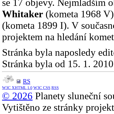
se 17 objevy. Nejmladším o
Whitaker
(kometa 1968 V),
(kometa 1899 I). V současn
projektem na hledání kome
Stránka byla naposledy edi
Stránka byla od 15. 1. 201
RS
W3C
XHTML 1.0
W3C
CSS
RSS
© 2026
Planety sluneční so
Vytištěno ze stránky projek