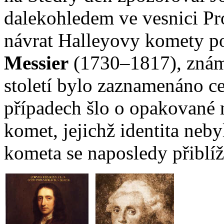
dalekohledem ve vesnici Pr
návrat Halleyovy komety p
Messier
(1730–1817), znám
století bylo zaznamenáno c
případech šlo o opakované 
komet, jejichž identita neb
kometa se naposledy přiblíž