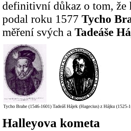
definitivní důkaz o tom, že
podal roku 1577
Tycho Br
měření svých a
Tadeáše Há
Tycho Brahe (1546-1601)
Tadeáš Hájek (Hagecius) z Hájku (1525-
Halleyova kometa