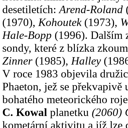
desetiletích:
Arend-Roland
(1970),
Kohoutek
(1973),
W
Hale-Bopp
(1996). Dalším 
sondy, které z blízka zko
Zinner
(1985),
Halley
(198
V roce 1983 objevila druži
Phaeton, jež se překvapivě
bohatého meteorického roje
C. Kowal
planetku
(2060) 
kometární aktivitu a jíž lze