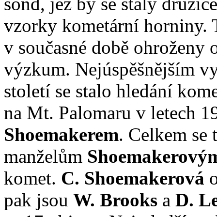
sond, jež by se staly druži
vzorky kometární horniny. 
v současné době ohroženy 
výzkum. Nejúspěšnějším v
století se stalo hledání k
na Mt. Palomaru v letech 1
Shoemakerem
. Celkem se 
manželům
Shoemakerový
komet.
C. Shoemakerová
o
pak jsou
W. Brooks
a
D. L