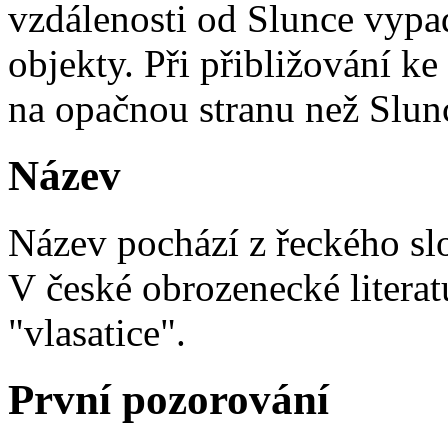
vzdálenosti od Slunce vypad
objekty. Při přibližování k
na opačnou stranu než Slun
Název
Název pochází z řeckého slo
V české obrozenecké literat
"vlasatice".
První pozorování