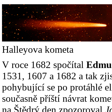
Halleyova kometa
V roce 1682 spočítal
Edmun
1531, 1607 a 1682 a tak zjist
pohybující se po protáhlé e
současně příští návrat kome
na Štědrý den zpozoroval
J