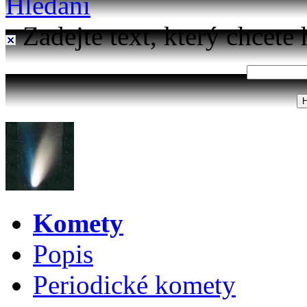
Hledání
Zadejte text, který chcete 
Komety
Popis
Periodické komety