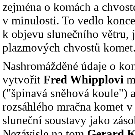
zejména o komách a chvoste
v minulosti. To vedlo konc
k objevu slunečního větru,
plazmových chvostů komet
Nashromážděné údaje o kom
vytvořit
Fred Whipplovi
mo
("špinavá sněhová koule") 
rozsáhlého mračna komet v k
sluneční soustavy jako zás
Nezávisle na tom
Gerard K