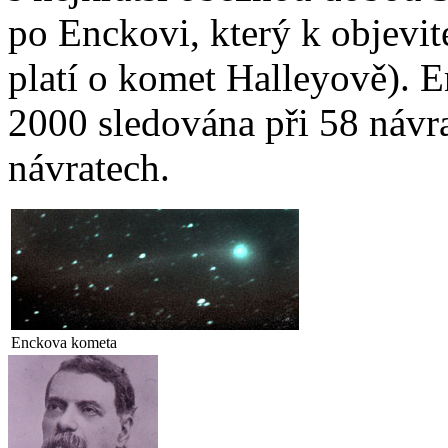
po Enckovi, který k objevit
platí o komet Halleyově). 
2000 sledována při 58 návr
návratech.
Enckova kometa