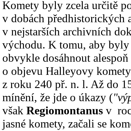
Komety byly zcela určitě p
v dobách předhistorických
v nejstarších archivních d
východu. K tomu, aby byl
obvykle dosáhnout alespoň 
o objevu Halleyovy komety
z roku 240 př. n. l. Až do 15
mínění, že jde o úkazy (
"vý
však
Regiomontanus
v roc
jasné komety, začali se ko