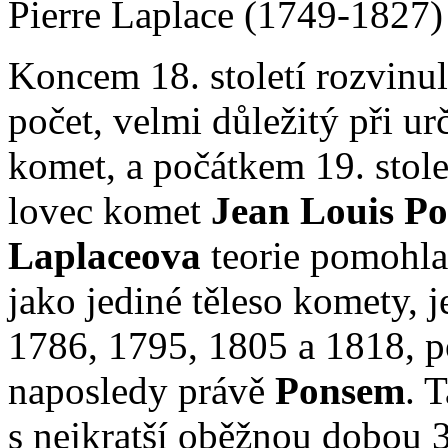
Pierre Laplace (1749-1827)
Koncem 18. století rozvinu
počet, velmi důležitý při u
komet, a počátkem 19. stole
lovec komet
Jean Louis P
Laplaceova
teorie pomohl
jako jediné těleso komety, 
1786, 1795, 1805 a 1818, 
naposledy právě
Ponsem
. 
s nejkratší oběžnou dobou 