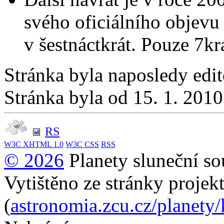
svého oficiálního objevu
v šestnáctkrát. Pouze 7krá
Stránka byla naposledy edi
Stránka byla od 15. 1. 201
RS
W3C
XHTML 1.0
W3C
CSS
RSS
© 2026
Planety sluneční so
Vytištěno ze stránky projek
(
astronomia.zcu.cz/planety