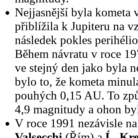
Nejjasnější byla kometa v
přiblížila k Jupiteru na 
následek pokles perihéli
Během návratu v roce 19
ve stejný den jako byla 
bylo to, že kometa minul
pouhých 0,15 AU. To způs
4,9 magnitudy a ohon by
V roce 1991 nezávisle n
Valsecchi
(Řím) a
Ĺ. Kr