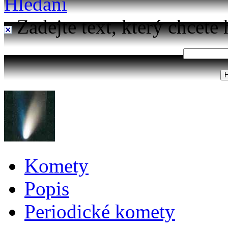
Hledání
Zadejte text, který chcete 
Komety
Popis
Periodické komety