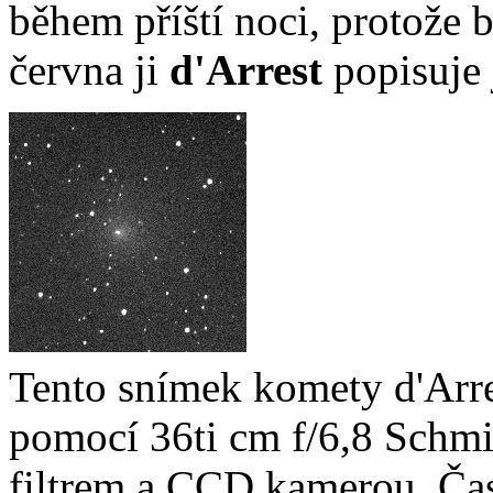
během příští noci, protože 
června ji
d'Arrest
popisuje 
Tento snímek komety d'Arre
pomocí 36ti cm f/6,8 Schmi
filtrem a CCD kamerou. Čas