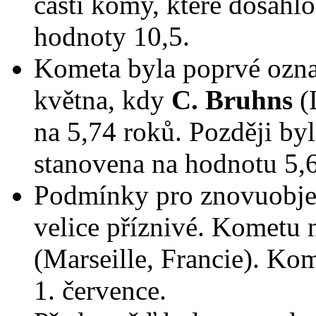
části komy, které dosáhl
hodnoty 10,5.
Kometa byla poprvé ozna
května, kdy
C. Bruhns
(
na 5,74 roků. Později by
stanovena na hodnotu 5,
Podmínky pro znovuobje
velice příznivé. Kometu 
(Marseille, Francie). Ko
1. července.