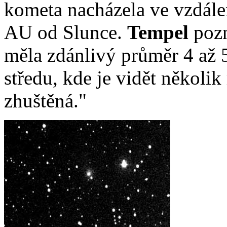
kometa nacházela ve vzdále
AU od Slunce.
Tempel
pozn
měla zdánlivý průměr 4 až 
středu, kde je vidět několi
zhuštěná."