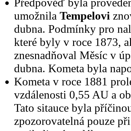
Předpověď byla proveden
umožnila
Tempelovi
znov
dubna. Podmínky pro nale
které byly v roce 1873, a
znesnadňoval Měsíc v úpl
dubna. Kometa byla napo
Kometa v roce 1881 prolé
vzdálenosti 0,55 AU a ob
Tato sitauce byla příčin
zpozorovatelná pouze př