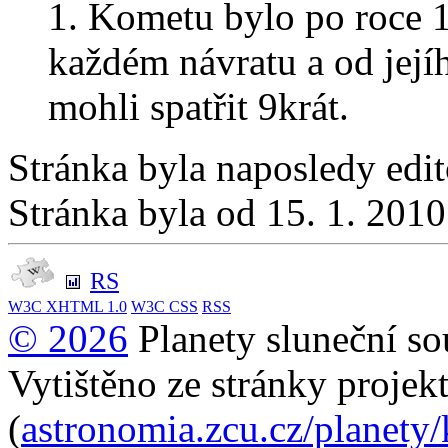
1. Kometu bylo po roce 
každém návratu a od její
mohli spatřit 9krát.
Stránka byla naposledy edi
Stránka byla od 15. 1. 201
RS
W3C
XHTML 1.0
W3C
CSS
RSS
© 2026
Planety sluneční so
Vytištěno ze stránky projek
(
astronomia.zcu.cz/planet