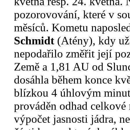
května resp. 24. května.
pozorovování, které v so
měsíců. Kometu naposled
Schmidt
(Atény), kdy už 
nepodařilo změřit její p
Země a 1,81 AU od Slun
dosáhla během konce kvě
blízkou 4 úhlovým minut
prováděn odhad celkové 
výpočet jasnosti jádra, n