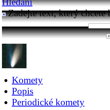
Hledání
Zadejte text, který chcete 
Komety
Popis
Periodické komety