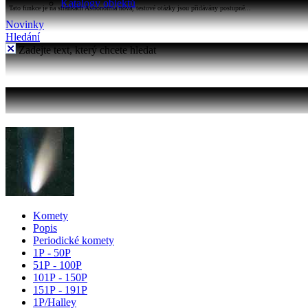
Katalogy objektů
Tato funkce je na stránkách Astronomia nová, testové otázky jsou přidávány postupně...
Novinky
Hledání
Zadejte text, který chcete hledat
Komety
Popis
Periodické komety
1P - 50P
51P - 100P
101P - 150P
151P - 191P
1P/Halley