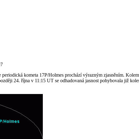
07
 periodická kometa 17P/Holmes prochází výrazným zjasněním. Kolem 20.
 později 24. října v 11:15 UT se odhadovaná jasnost pohybovala již k