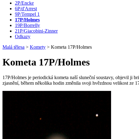
2P/Encke
6P/d'Arrest
9P/Tempel 1
17P/Holmes
19P/Borrelly
21P/Giacobini-Zinner
Odkazy
Malá tělesa
>
Komety
>
Kometa 17P/Holmes
Kometa 17P/Holmes
17P/Holmes je periodická kometa naší sluneční soustavy, objevil ji 
zjasnění, během několika hodin změnila svoji hvězdnou velikost ze 