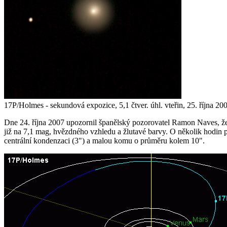
17P/Holmes - sekundová expozice, 5,1 čtver. úhl. vteřin, 25. října 20
Dne 24. října 2007 upozornil španělský pozorovatel Ramon Naves, že
již na 7,1 mag, hvězdného vzhledu a žlutavé barvy. O několik hodin
centrální kondenzaci (3") a malou komu o průměru kolem 10".