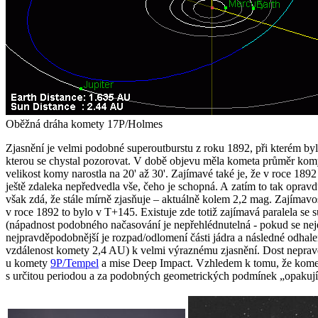
Oběžná dráha komety 17P/Holmes
Zjasnění je velmi podobné superoutburstu z roku 1892, při kterém byla
kterou se chystal pozorovat. V době objevu měla kometa průměr kom
velikost komy narostla na 20' až 30'. Zajímavé také je, že v roce 1
ještě zdaleka nepředvedla vše, čeho je schopná. A zatím to tak oprav
však zdá, že stále mírně zjasňuje – aktuálně kolem 2,2 mag. Zajímavo
v roce 1892 to bylo v T+145. Existuje zde totiž zajímavá paralela se
(nápadnost podobného načasování je nepřehlédnutelná - pokud se neje
nejpravděpodobnější je rozpad/odlomení části jádra a následné odhal
vzdálenost komety 2,4 AU) k velmi výraznému zjasnění. Dost nepravdě
u komety
9P/Tempel
a mise Deep Impact. Vzhledem k tomu, že kometa 
s určitou periodou a za podobných geometrických podmínek „opakují“ 