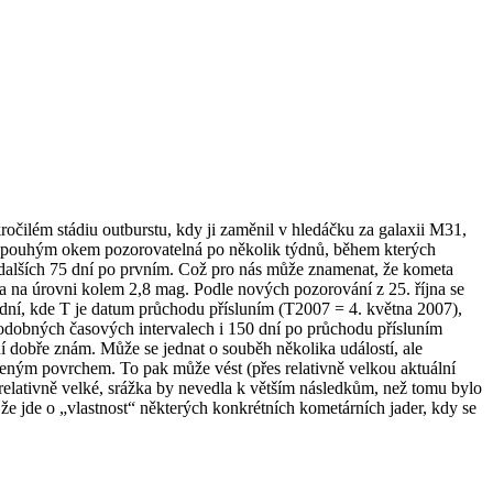
ročilém stádiu outburstu, kdy ji zaměnil v hledáčku za galaxii M31,
a pouhým okem pozorovatelná po několik týdnů, během kterých
o dalších 75 dní po prvním. Což pro nás může znamenat, že kometa
ma na úrovni kolem 2,8 mag. Podle nových pozorování z 25. října se
2 dní, kde T je datum průchodu přísluním (T2007 = 4. května 2007),
 podobných časových intervalech i 150 dní po průchodu přísluním
í dobře znám. Může se jednat o souběh několika událostí, ale
meným povrchem. To pak může vést (přes relativně velkou aktuální
elativně velké, srážka by nevedla k větším následkům, než tomu bylo
e jde o „vlastnost“ některých konkrétních kometárních jader, kdy se