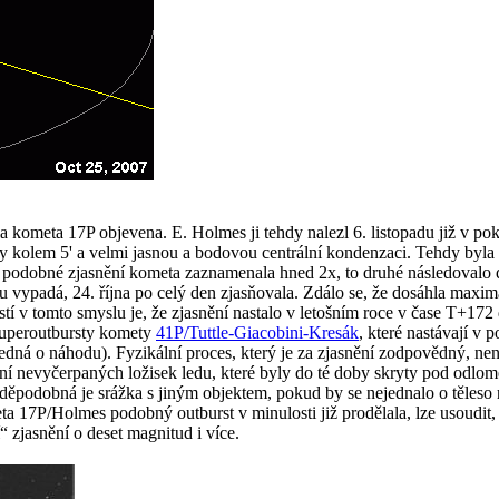
 kometa 17P objevena. E. Holmes ji tehdy nalezl 6. listopadu již v pok
y kolem 5' a velmi jasnou a bodovou centrální kondenzaci. Tehdy byl
892 podobné zjasnění kometa zaznamenala hned 2x, to druhé následoval
du vypadá, 24. října po celý den zjasňovala. Zdálo se, že dosáhla maxi
stí v tomto smyslu je, že zjasnění nastalo v letošním roce v čase T+17
 superoutbursty komety
41P/Tuttle-Giacobini-Kresák
, které nastávají v
dná o náhodu). Fyzikální proces, který je za zjasnění zodpovědný, nen
ení nevyčerpaných ložisek ledu, které byly do té doby skryty pod odlo
podobná je srážka s jiným objektem, pokud by se nejednalo o těleso r
17P/Holmes podobný outburst v minulosti již prodělala, lze usoudit, ž
zjasnění o deset magnitud i více.