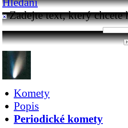
Hledání
Zadejte text, který chcete 
Komety
Popis
Periodické komety