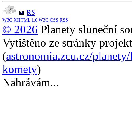
RS
W3C
XHTML 1.0
W3C
CSS
RSS
© 2026
Planety sluneční so
Vytištěno ze stránky projek
(
astronomia.zcu.cz/planety
komety
)
Nahrávám...