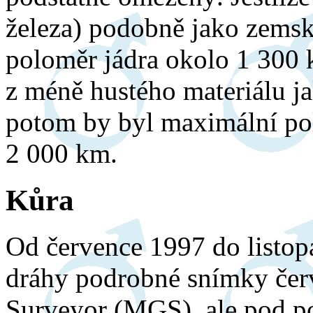
železa) podobně jako zemsk
poloměr jádra okolo 1 300 k
z méně hustého materiálu ja
potom by byl maximální p
2 000 km.
Kůra
Od července 1997 do listop
dráhy podrobné snímky čer
Surveyor (MGS), ale pod p