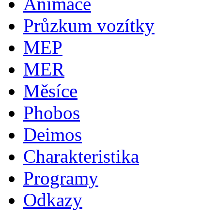
Animace
Průzkum vozítky
MEP
MER
Měsíce
Phobos
Deimos
Charakteristika
Programy
Odkazy