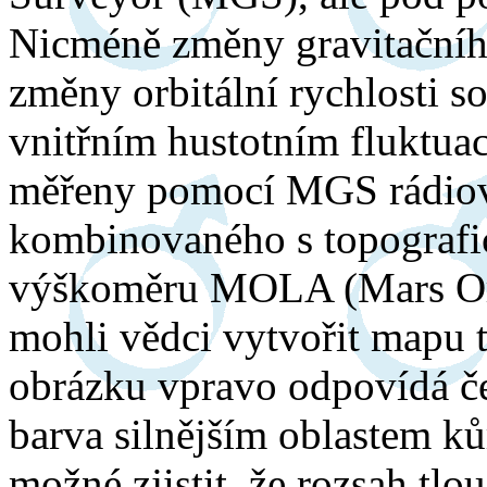
Nicméně změny gravitačníh
změny orbitální rychlosti s
vnitřním hustotním fluktu
měřeny pomocí MGS rádiov
kombinovaného s topografi
výškoměru MOLA (Mars Orbi
mohli vědci vytvořit mapu 
obrázku vpravo odpovídá č
barva silnějším oblastem ků
možné zjistit, že rozsah tlo