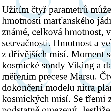
Užitím čtyř parametrů může
hmotnosti marťanského jádr
známé, celková hmotnost, 
setrvačnosti. Hmotnost a ve
z dřívějších misí. Moment 
kosmické sondy Viking a da
měřením precese Marsu. Čtv
dokončení modelu nitra pla
kosmických misí. Se třemi
podstatně omezený. Jestliže