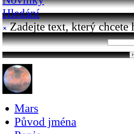
Hledání
Zadejte text, který chcete 
Mars
Původ jména