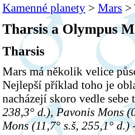
Kamenné planety
>
Mars
>
Tharsis a Olympus M
Tharsis
Mars má několik velice půs
Nejlepší příklad toho je ob
nacházejí skoro vedle sebe 
238,3° d.)
,
Pavonis Mons (0,
Mons (11,7° s.š, 255,1° d.)
-