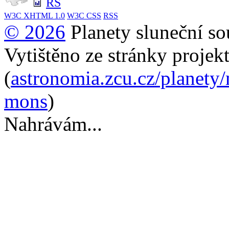
RS
W3C
XHTML 1.0
W3C
CSS
RSS
© 2026
Planety sluneční so
Vytištěno ze stránky projek
(
astronomia.zcu.cz/planety
mons
)
Nahrávám...