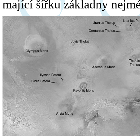
mající šířku základny nejm