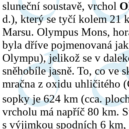
sluneční soustavě, vrchol
O
d.), který se tyčí kolem 2
Marsu. Olympus Mons, hora
byla dříve pojmenovaná ja
Olympu), jelikož se v dalek
sněhobíle jasně. To, co ve s
mračna z oxidu uhličitého 
sopky je 624 km (cca. ploch
vrcholu má napříč 80 km. Sv
s výjimkou spodních 6 km, k