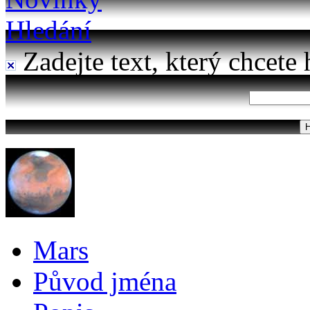
Hledání
Zadejte text, který chcete 
Mars
Původ jména