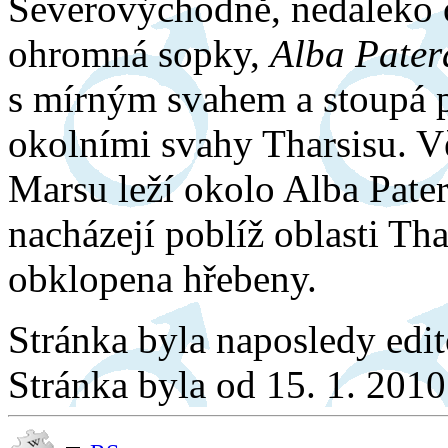
Severovýchodně, nedaleko 
ohromná sopky,
Alba Pater
s mírným svahem a stoupá 
okolními svahy Tharsisu. Vě
Marsu leží okolo Alba Pater
nacházejí poblíž oblasti Thar
obklopena hřebeny.
Stránka byla naposledy edi
Stránka byla od 15. 1. 201