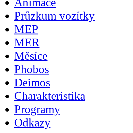
Animace
Průzkum vozítky
MEP
MER
Měsíce
Phobos
Deimos
Charakteristika
Programy
Odkazy