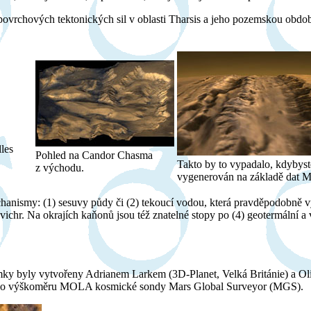
dpovrchových tektonických sil v oblasti Tharsis a jeho pozemskou obdobo
les
Pohled na Candor Chasma
Takto by to vypadalo, kdybyst
z východu.
vygenerován na základě da
hanismy: (1) sesuvy půdy či (2) tekoucí vodou, která pravděpodobně vyt
vichr. Na okrajích kaňonů jsou též znatelné stopy po (4) geotermální a 
mky byly vytvořeny Adrianem Larkem (3D-Planet, Velká Británie) a Ol
rového výškoměru MOLA kosmické sondy Mars Global Surveyor (MGS).