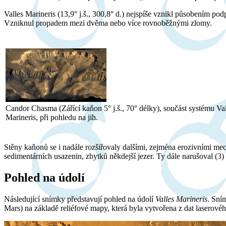
Valles Marineris (13,9° j.š., 300,8° d.) nejspíše vznikl působením po
Vzniknul propadem mezi dvěma nebo více rovnoběžnými zlomy.
Candor Chasma (Zářící kaňon 5° j.š., 70° délky), součást systému Val
Marineris, při pohledu na jih.
Stěny kaňonů se i nadále rozšiřovaly dalšími, zejména erozivními mec
sedimentárních usazenin, zbytků někdejší jezer. Ty dále narušoval (3) 
Pohled na údolí
Následující snímky představují pohled na údolí
Valles Marineris
. Sní
Mars) na základě reliéfové mapy, která byla vytvořena z dat lase