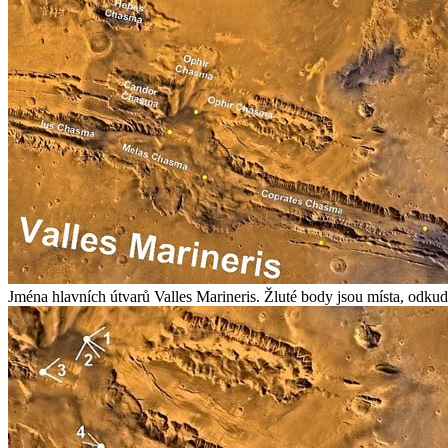
Jména hlavních útvarů Valles Marineris. Žluté body jsou místa, odku