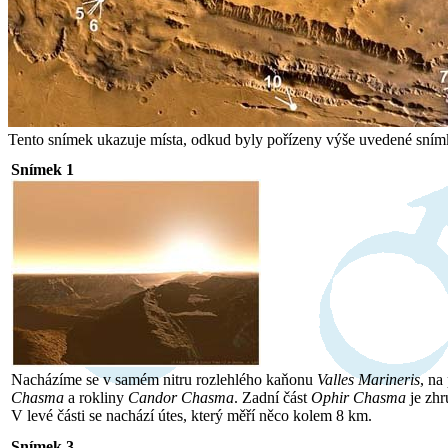
Tento snímek ukazuje místa, odkud byly pořízeny výše uvedené snímk
Snímek 1
Nacházíme se v samém nitru rozlehlého kaňonu
Valles Marineris
, na
Chasma
a rokliny
Candor Chasma
. Zadní část
Ophir Chasma
je zhr
V levé části se nachází útes, který měří něco kolem 8 km.
Snímek 3