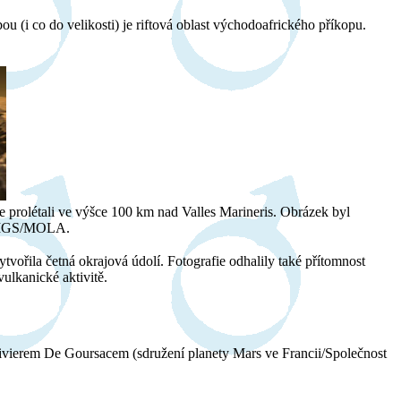
u (i co do velikosti) je riftová oblast východoafrického příkopu.
e prolétali ve výšce 100 km nad Valles Marineris. Obrázek byl
t MGS/MOLA.
vořila četná okrajová údolí. Fotografie odhalily také přítomnost
vulkanické aktivitě.
ivierem De Goursacem (sdružení planety Mars ve Francii/Společnost