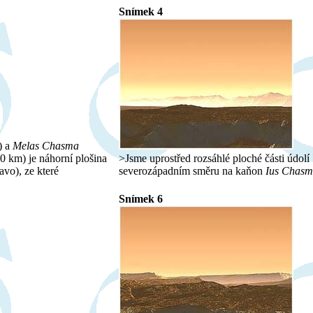
Snímek 4
) a
Melas Chasma
50 km) je náhorní plošina
>Jsme uprostřed rozsáhlé ploché části údolí
avo), ze které
severozápadním směru na kaňon
Ius Chas
Snímek 6