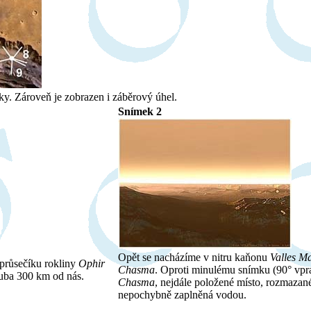
y. Zároveň je zobrazen i záběrový úhel.
Snímek 2
Opět se nacházíme v nitru kaňonu
Valles Ma
 průsečíku rokliny
Ophir
Chasma
. Oproti minulému snímku (90° vpr
uba 300 km od nás.
Chasma
, nejdále položené místo, rozmazan
nepochybně zaplněná vodou.