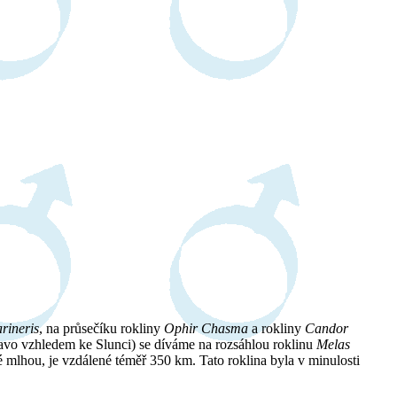
rineris
, na průsečíku rokliny
Ophir Chasma
a rokliny
Candor
avo vzhledem ke Slunci) se díváme na rozsáhlou roklinu
Melas
é mlhou, je vzdálené téměř 350 km. Tato roklina byla v minulosti