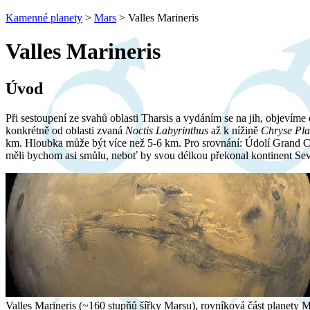
Kamenné planety
>
Mars
>
Valles Marineris
Valles Marineris
Úvod
Při sestoupení ze svahů oblasti Tharsis a vydáním se na jih, objevíme
konkrétně od oblasti zvaná
Noctis Labyrinthus
až k nížině
Chryse Pla
km. Hloubka může být více než 5-6 km. Pro srovnání: Údolí Grand C
měli bychom asi smůlu, neboť by svou délkou překonal kontinent Seve
Valles Marineris (~160 stupňů šířky Marsu), rovníková část planety Ma