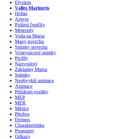
Elysium
Valles Marineris
Hellas
Argyre
Polární čepičky
Meteority
Voda na Marsu
Mapy povrchu
Snímky povrchu
Vrstevnicové snímky
Profily
Názvosloví
Základny Marsu
Snímky
Neobvyklé animace
Animace
Průzkum vozítky
MEP
MER
Měsíce
Phobos
Deimos
Charakteristika
Programy
Odkazy