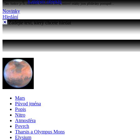
Katalogy objektů
Tato funkce je na stránkách Astronomia nová, testové otázky jsou přidávány postupně...
Novinky
Hledání
Zadejte text, který chcete hledat
Mars
Původ jména
Popis
Nitro
Atmosféra
Povrch
Tharsis a Olympus Mons
Elysium