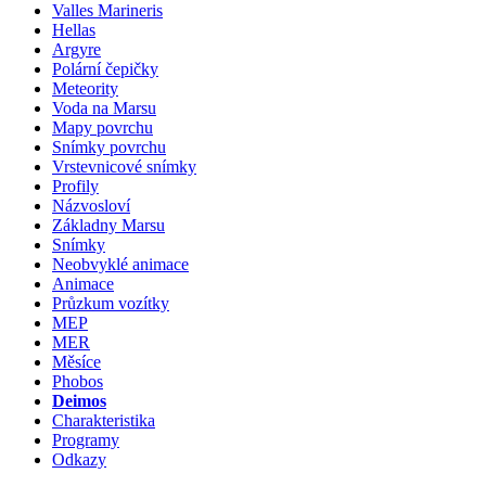
Valles Marineris
Hellas
Argyre
Polární čepičky
Meteority
Voda na Marsu
Mapy povrchu
Snímky povrchu
Vrstevnicové snímky
Profily
Názvosloví
Základny Marsu
Snímky
Neobvyklé animace
Animace
Průzkum vozítky
MEP
MER
Měsíce
Phobos
Deimos
Charakteristika
Programy
Odkazy