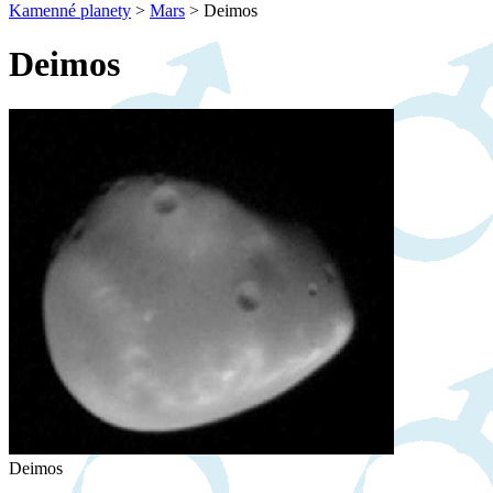
Kamenné planety
>
Mars
>
Deimos
Deimos
Deimos