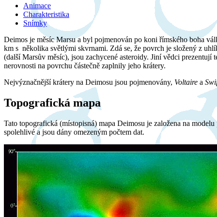
Animace
Charakteristika
Snímky
Deimos je měsíc Marsu a byl pojmenován po koni římského boha války
km s několika světlými skvrnami. Zdá se, že povrch je složený z uhlík
(další Marsův měsíc), jsou zachycené asteroidy. Jiní vědci prezentuj
nerovnosti na povrchu částečně zaplnily jeho krátery.
Nejvýznačnější krátery na Deimosu jsou pojmenovány,
Voltaire
a
Swif
Topografická mapa
Tato topografická (místopisná) mapa Deimosu je založena na modelu p
spolehlivé a jsou dány omezeným počtem dat.