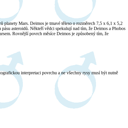
 planety Mars. Deimos je tmavé těleso o rozměrech 7,5 x 6,1 x 5,2
ím pásu asteroidů. Někteří vědci spekulují nad tím, že Deimos a Phobos
s Marsem. Rovnější povrch měsíce Deimos je způsobený tím, že
ografickou interpretaci povrchu a ne všechny rysy musí být nutně