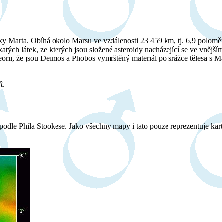
 Marta. Obíhá okolo Marsu ve vzdálenosti 23 459 km, tj. 6,9 poloměrů
atých látek, ze kterých jsou složené asteroidy nacházející se ve vnějš
í teorii, že jsou Deimos a Phobos vymrštěný materiál po srážce tělesa 
t
.
odle Phila Stookese. Jako všechny mapy i tato pouze reprezentuje kart