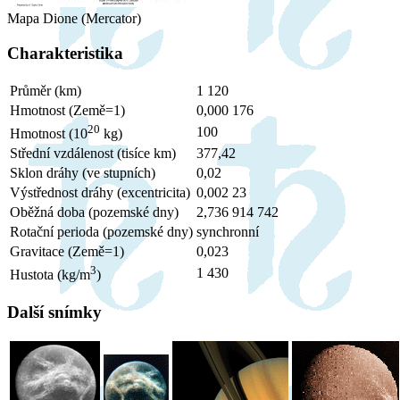
Mapa Dione (Mercator)
Charakteristika
Průměr (km)
1 120
Hmotnost (Země=1)
0,000 176
20
100
Hmotnost (10
kg)
Střední vzdálenost (tisíce km)
377,42
Sklon dráhy (ve stupních)
0,02
Výstřednost dráhy (excentricita)
0,002 23
Oběžná doba (pozemské dny)
2,736 914 742
Rotační perioda (pozemské dny)
synchronní
Gravitace (Země=1)
0,023
3
1 430
Hustota (kg/m
)
Další snímky