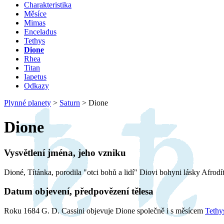
Charakteristika
Měsíce
Mimas
Enceladus
Tethys
Dione
Rhea
Titan
Iapetus
Odkazy
Plynné planety
>
Saturn
>
Dione
Dione
Vysvětlení jména, jeho vzniku
Dioné, Títánka, porodila "otci bohů a lidí" Diovi bohyni lásky Afrodít
Datum objevení, předpovězení tělesa
Roku 1684 G. D. Cassini objevuje Dione společně i s měsícem
Tethy