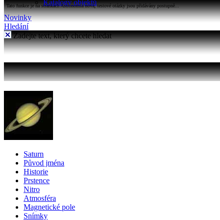
Katalogy objektů
Tato funkce je na stránkách Astronomia nová, testové otázky jsou přidávány postupně...
Novinky
Hledání
Zadejte text, který chcete hledat
Saturn
Původ jména
Historie
Prstence
Nitro
Atmosféra
Magnetické pole
Snímky