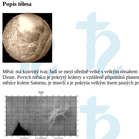
Popis tělesa
Měsíc má kulovitý tvar, řadí se mezi středně velké s velkým obsahem 
Dione. Povrch měsíce je pokrytý krátery a vzdáleně připomíná planetu
měsíce kolem Saturnu, je tmavší a je pokryta velkým trsem jasných p