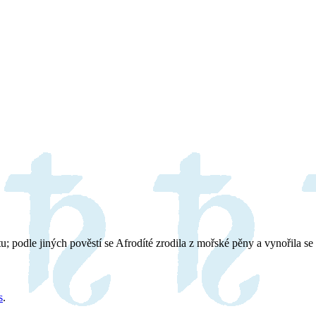
u; podle jiných pověstí se Afrodíté zrodila z mořské pěny a vynořila se
s
.