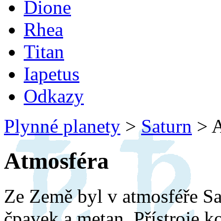
Dione
Rhea
Titan
Iapetus
Odkazy
Plynné planety
>
Saturn
>
A
Atmosféra
Ze Země byl v atmosféře Sa
čpavek a metan. Přístroje k