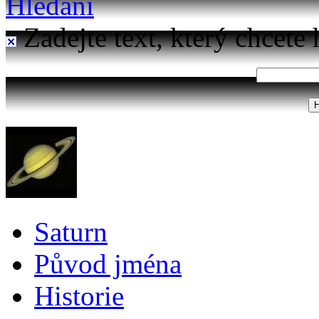
Hledání
Zadejte text, který chcete 
Saturn
Původ jména
Historie