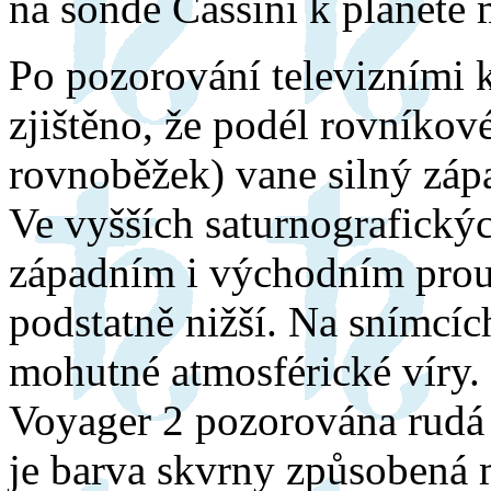
na sondě Cassini k planetě m
Po pozorování televizními
zjištěno, že podél rovníkov
rovnoběžek) vane silný zápa
Ve vyšších saturnografickýc
západním i východním proud
podstatně nižší. Na snímcíc
mohutné atmosférické víry.
Voyager 2 pozorována rudá 
je barva skvrny způsobená 