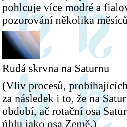
pohlcuje více modré a fialo
pozorování několika měsíců
Rudá skrvna na Saturnu
(Vliv procesů, probíhajícíc
za následek i to, že na Satu
období, ač rotační osa Sat
úhlu jako osa Země.)