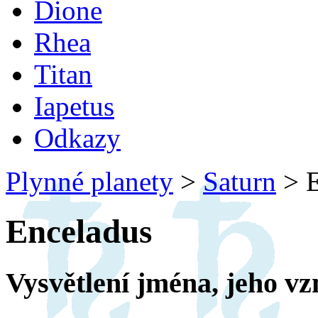
Dione
Rhea
Titan
Iapetus
Odkazy
Plynné planety
>
Saturn
>
E
Enceladus
Vysvětlení jména, jeho vz