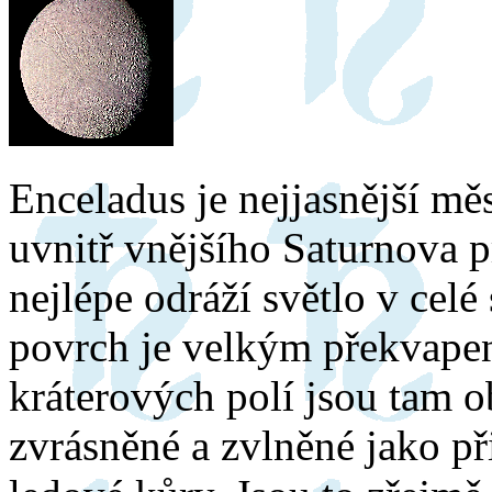
Enceladus je nejjasnější měs
uvnitř vnějšího Saturnova pr
nejlépe odráží světlo v celé
povrch je velkým překvape
kráterových polí jsou tam ob
zvrásněné a zvlněné jako př