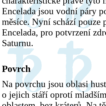
charakteristické právě tyto 
Encelada jsou vodní páry po
měsíce. Nyní schází pouze 
Encelada, pro potvrzení zdr
Saturnu.
Povrch
Na povrchu jsou oblasi hust
o jejich stáří oprotí mladší
oblastem, bez kráterů. Na t