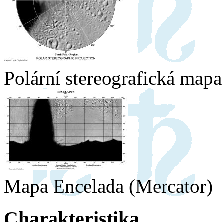
Polární stereografická map
Mapa Encelada (Mercator)
Charakteristika