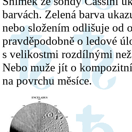
Snímek ze sondy Cassini u
barvách. Zelená barva ukazu
nebo složením odlišuje od o
pravděpodobně o ledové úl
s velikostmi rozdílnými než 
Nebo muže jít o kompozitní
na povrchu měsíce.