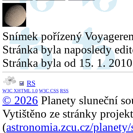
Snímek pořízený Voyagere
Stránka byla naposledy edi
Stránka byla od 15. 1. 201
RS
W3C
XHTML 1.0
W3C
CSS
RSS
© 2026
Planety sluneční so
Vytištěno ze stránky projek
(
astronomia.zcu.cz/planety