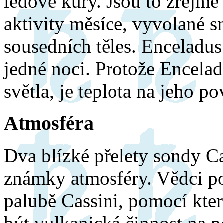
ledové kůry. Jsou to zřejm
aktivity měsíce, vyvolané 
sousedních těles. Enceladus
jedné noci. Protože Encelad
světla, je teplota na jeho 
Atmosféra
Dva blízké přelety sondy Ca
známky atmosféry. Vědci 
palubě Cassini, pomocí kter
být vulkanická činnost na p