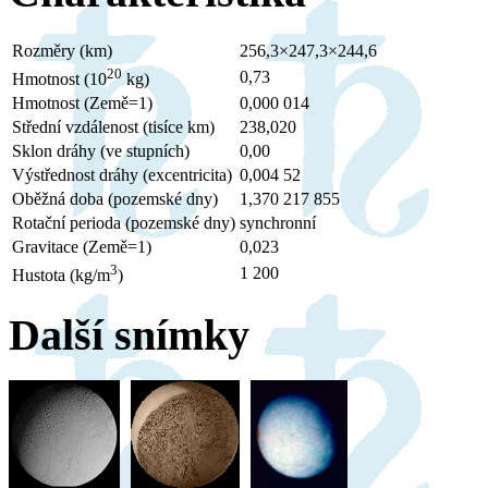
Rozměry (km)
256,3×247,3×244,6
20
0,73
Hmotnost (10
kg)
Hmotnost (Země=1)
0,000 014
Střední vzdálenost (tisíce km)
238,020
Sklon dráhy (ve stupních)
0,00
Výstřednost dráhy (excentricita)
0,004 52
Oběžná doba (pozemské dny)
1,370 217 855
Rotační perioda (pozemské dny)
synchronní
Gravitace (Země=1)
0,023
3
1 200
Hustota (kg/m
)
Další snímky