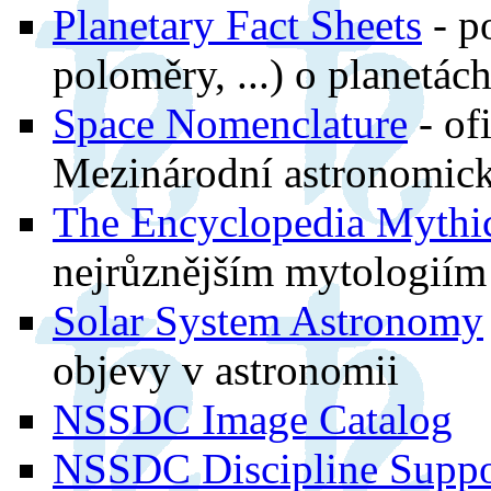
Planetary Fact Sheets
- p
poloměry, ...) o planetác
Space Nomenclature
- of
Mezinárodní astronomick
The Encyclopedia Mythi
nejrůznějším mytologiím
Solar System Astronomy
objevy v astronomii
NSSDC Image Catalog
NSSDC Discipline Suppo