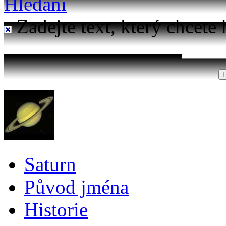
Hledání
Zadejte text, který chcete 
Saturn
Původ jména
Historie