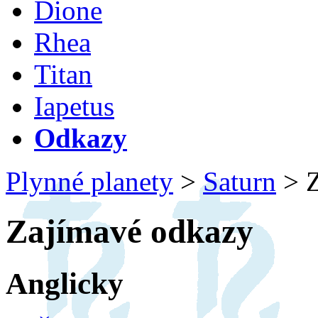
Dione
Rhea
Titan
Iapetus
Odkazy
Plynné planety
>
Saturn
>
Z
Zajímavé odkazy
Anglicky