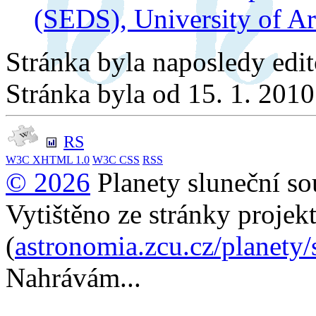
(SEDS), University of A
Stránka byla naposledy edi
Stránka byla od 15. 1. 201
RS
W3C
XHTML 1.0
W3C
CSS
RSS
© 2026
Planety sluneční so
Vytištěno ze stránky projek
(
astronomia.zcu.cz/planety
Nahrávám...