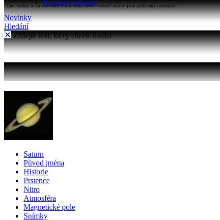
Katalogy objektů
Tato funkce je na stránkách Astronomia nová, testové otázky jsou přidávány postupně...
Novinky
Hledání
Zadejte text, který chcete hledat
Saturn
Původ jména
Historie
Prstence
Nitro
Atmosféra
Magnetické pole
Snímky