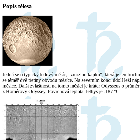
Popis tělesa
Jedná se o typický ledový měsíc, "zmrzlou kapku", která je jen troc
se téměř dvě třetiny obvodu měsíce. Na severním konci údolí leží ná
měsíce. Další zvláštností na tomto měsíci je kráter Odysseus o průměr
z Homérovy Odyssey. Povrchová teplota Tethys je -187 °C.