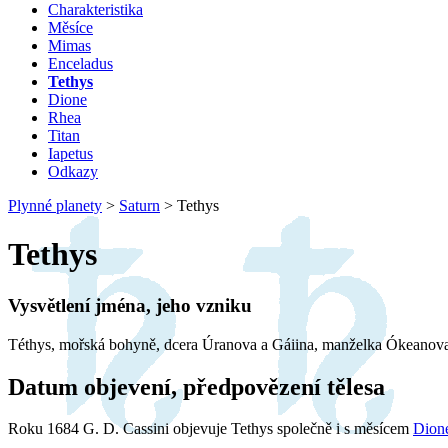
Charakteristika
Měsíce
Mimas
Enceladus
Tethys
Dione
Rhea
Titan
Iapetus
Odkazy
Plynné planety
>
Saturn
>
Tethys
Tethys
Vysvětlení jména, jeho vzniku
Téthys, mořská bohyně, dcera Úranova a Gáiina, manželka Ókeanova. Z j
Datum objevení, předpovězení tělesa
Roku 1684 G. D. Cassini objevuje Tethys společně i s měsícem
Dion