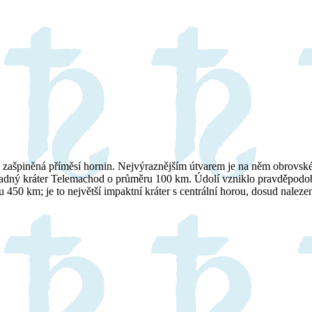
hu zašpiněná příměsí hornin. Nejvýraznějším útvarem je na něm obrovsk
padný kráter Telemachod o průměru 100 km. Údolí vzniklo pravděpodobně
u 450 km; je to největší impaktní kráter s centrální horou, dosud nalez