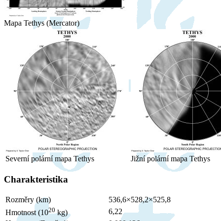
Mapa Tethys (Mercator)
Severní polární mapa Tethys
Jižní polární mapa Tethys
Charakteristika
Rozměry (km)
536,6×528,2×525,8
20
6,22
Hmotnost (10
kg)