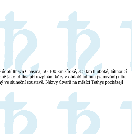
é údolí Ithaca Chasma, 50-100 km šíroké, 3-5 km hluboké, táhnoucí
 jako trhlina při rozpínání kůry v období tuhnutí (zamrzání) nitra
ený ve sluneční soustavě. Názvy útvarů na měsíci Tethys pocházejí