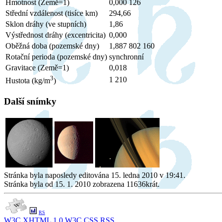
Hmotnost (Země=1)
0,000 126
Střední vzdálenost (tisíce km)
294,66
Sklon dráhy (ve stupních)
1,86
Výstřednost dráhy (excentricita)
0,000
Oběžná doba (pozemské dny)
1,887 802 160
Rotační perioda (pozemské dny)
synchronní
Gravitace (Země=1)
0,018
3
1 210
Hustota (kg/m
)
Další snímky
Stránka byla naposledy editována 15. ledna 2010 v 19:41.
Stránka byla od 15. 1. 2010 zobrazena 11636krát.
RS
W3C
XHTML 1.0
W3C
CSS
RSS