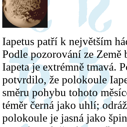
Iapetus patří k největším 
Podle pozorování ze Země 
Iapeta je extrémně tmavá. 
potvrdilo, že polokoule Iape
směru pohybu tohoto měsíce 
téměr černá jako uhlí; odrá
polokoule je jasná jako špin