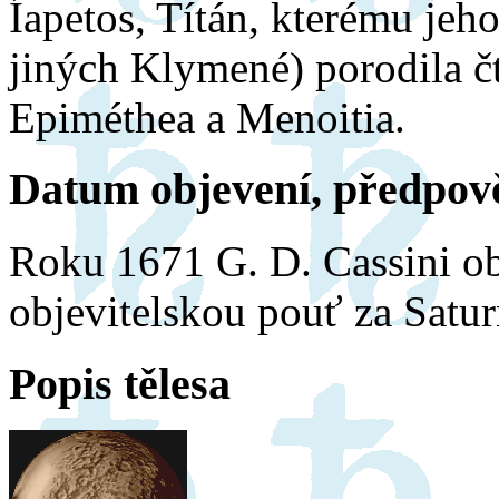
Íapetos, Títán, kterému je
jiných Klymené) porodila čt
Epiméthea a Menoitia.
Datum objevení, předpově
Roku 1671 G. D. Cassini obj
objevitelskou pouť za Satu
Popis tělesa