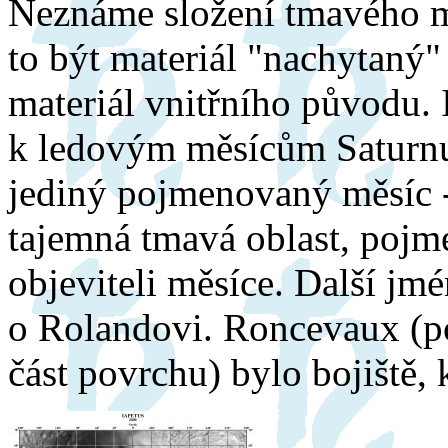
Neznáme složení tmavého m
to být materiál "nachytaný
materiál vnitřního původu. I
k ledovým měsícům Saturnu.
jediný pojmenovaný měsíc -
tajemná tmavá oblast, pojm
objeviteli měsíce. Další jm
o Rolandovi. Roncevaux (p
část povrchu) bylo bojiště,