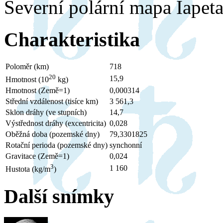
Severní polární mapa Iapet
Charakteristika
Poloměr (km)
718
20
15,9
Hmotnost (10
kg)
Hmotnost (Země=1)
0,000314
Střední vzdálenost (tisíce km)
3 561,3
Sklon dráhy (ve stupních)
14,7
Výstřednost dráhy (excentricita)
0,028
Oběžná doba (pozemské dny)
79,3301825
Rotační perioda (pozemské dny)
synchonní
Gravitace (Země=1)
0,024
3
1 160
Hustota (kg/m
)
Další snímky