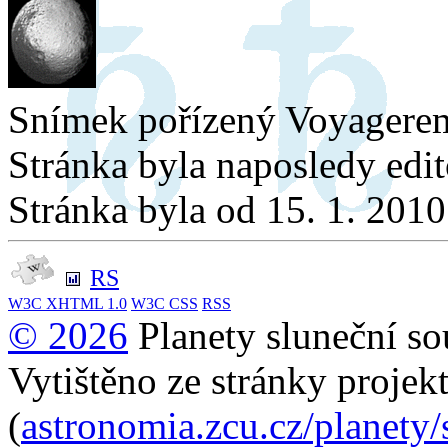
Snímek pořízený Voyagere
Stránka byla naposledy edi
Stránka byla od 15. 1. 201
RS
W3C
XHTML 1.0
W3C
CSS
RSS
© 2026
Planety sluneční so
Vytištěno ze stránky projek
(
astronomia.zcu.cz/planety/