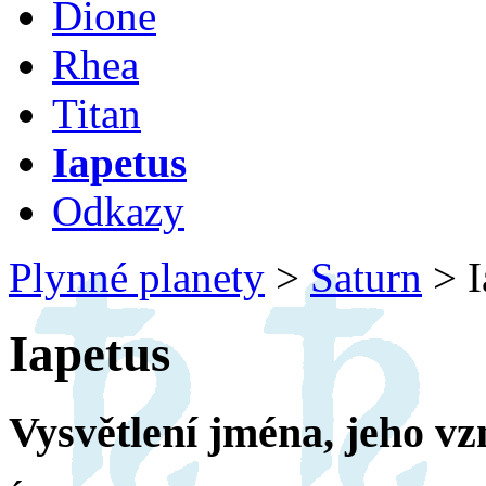
Dione
Rhea
Titan
Iapetus
Odkazy
Plynné planety
>
Saturn
>
I
Iapetus
Vysvětlení jména, jeho vz