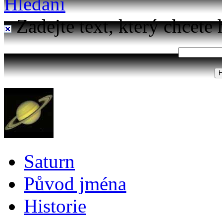
Hledání
Zadejte text, který chcete 
Saturn
Původ jména
Historie