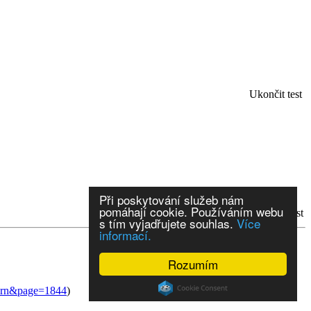
Ukončit test
Při poskytování služeb nám
pomáhají cookie. Používáním webu
..další
Vyhodnotit test
s tím vyjadřujete souhlas.
Více
informací.
Rozumím
turn&page=1844
)