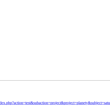
aw
index.php?action=test&subaction=project&project=planety&subject=sa