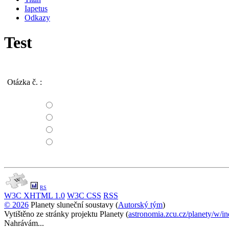
Iapetus
Odkazy
Test
Otázka č.
:
RS
W3C
XHTML 1.0
W3C
CSS
RSS
© 2026
Planety sluneční soustavy (
Autorský tým
)
Cookie Consent plugin for the EU cookie l
Vytištěno ze stránky projektu Planety (
astronomia.zcu.cz/planety/w/
Nahrávám...