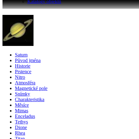
Katalogy objektů
Saturn
Původ jména
Historie
Prstence
Nitro
Atmosféra
Magnetické pole
Snímky
Charakteristika
Měsíce
Mimas
Enceladus
Tethys
Dione
Rhea
Titan