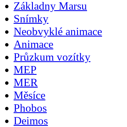
Základny Marsu
Snímky
Neobvyklé animace
Animace
Průzkum vozítky
MEP
MER
Měsíce
Phobos
Deimos