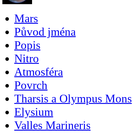
Mars
Původ jména
Popis
Nitro
Atmosféra
Povrch
Tharsis a Olympus Mons
Elysium
Valles Marineris