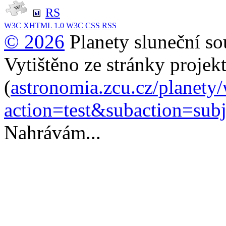
RS
W3C
XHTML 1.0
W3C
CSS
RSS
© 2026
Planety sluneční so
Vytištěno ze stránky projek
(
astronomia.zcu.cz/planety
action=test&subaction=su
Nahrávám...