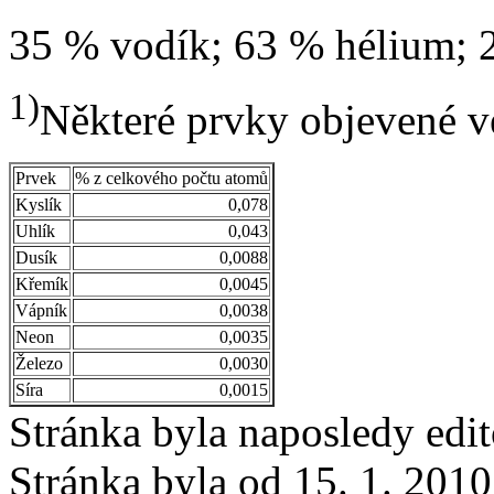
35 % vodík; 63 % hélium; 2
1)
Některé prvky objevené v
Prvek
% z celkového počtu atomů
Kyslík
0,078
Uhlík
0,043
Dusík
0,0088
Křemík
0,0045
Vápník
0,0038
Neon
0,0035
Železo
0,0030
Síra
0,0015
Stránka byla naposledy edi
Stránka byla od 15. 1. 201