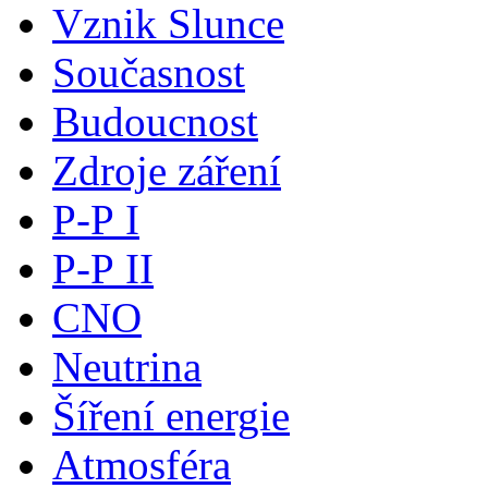
Vznik Slunce
Současnost
Budoucnost
Zdroje záření
P-P I
P-P II
CNO
Neutrina
Šíření energie
Atmosféra