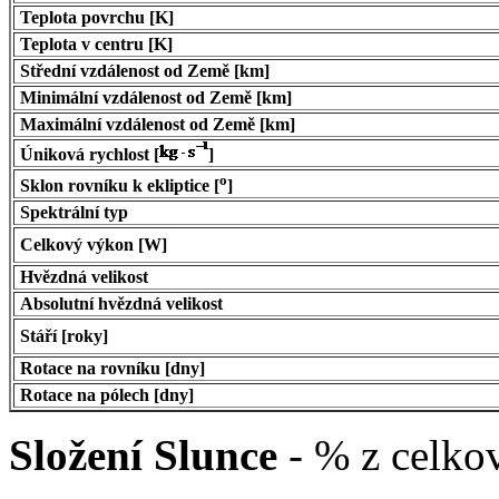
Teplota povrchu [K]
Teplota v centru [K]
Střední vzdálenost od Země [km]
Minimální vzdálenost od Země [km]
Maximální vzdálenost od Země [km]
Úniková rychlost [
]
o
Sklon rovníku k ekliptice [
]
Spektrální typ
Celkový výkon [W]
Hvězdná velikost
Absolutní hvězdná velikost
Stáří [roky]
Rotace na rovníku [dny]
Rotace na pólech [dny]
Složení Slunce
- % z celko