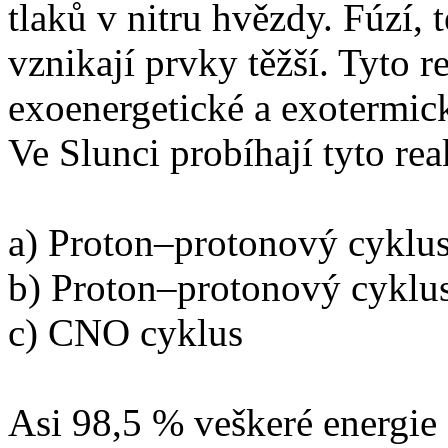
tlaků v nitru hvězdy. Fúzí,
vznikají prvky těžší. Tyto 
exoenergetické a exotermic
Ve Slunci probíhají tyto rea
a) Proton–protonový cyklu
b) Proton–protonový cyklu
c) CNO cyklus
Asi 98,5 % veškeré energie