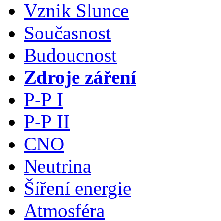
Vznik Slunce
Současnost
Budoucnost
Zdroje záření
P-P I
P-P II
CNO
Neutrina
Šíření energie
Atmosféra