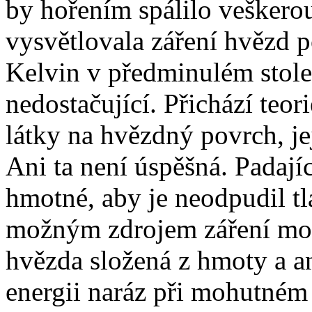
by hořením spálilo veškerou
vysvětlovala záření hvězd p
Kelvin v předminulém století
nedostačující. Přichází teo
látky na hvězdný povrch, j
Ani ta není úspěšná. Padají
hmotné, aby je neodpudil tl
možným zdrojem záření mohl
hvězda složená z hmoty a a
energii naráz při mohutném