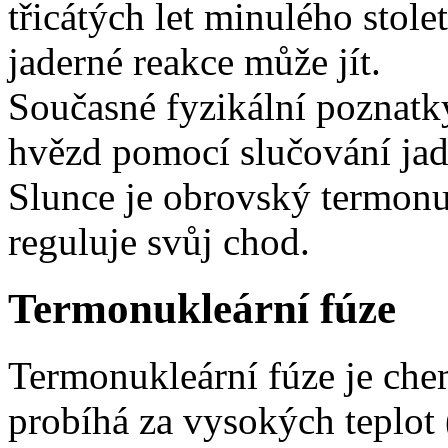
třicátých let minulého stole
jaderné reakce může jít.
Současné fyzikální poznatk
hvězd pomocí slučování jade
Slunce je obrovský termonuk
reguluje svůj chod.
Termonukleární fúze
Termonukleární fúze je chem
probíhá za vysokých teplot