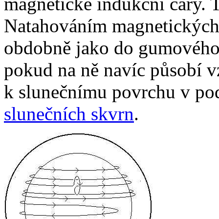
magnetické indukční čáry. T
Natahováním magnetických 
obdobně jako do gumového 
pokud na ně navíc působí v
k slunečnímu povrchu v p
slunečních skvrn
.