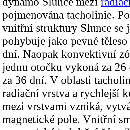
dynamo Slunce mezi
radiač
pojmenována tacholinie. Po
vnitřní struktury Slunce se 
pohybuje jako pevné těleso
dní. Naopak konvektivní zón
jednu otočku vykoná za 26 d
za 36 dní. V oblasti tacholi
radiační vrstva a rychlejší 
mezi vrstvami vzniká, vytvá
magnetické pole. Vnitřní s