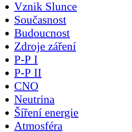
Vznik Slunce
Současnost
Budoucnost
Zdroje záření
P-P I
P-P II
CNO
Neutrina
Šíření energie
Atmosféra