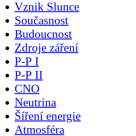
Vznik Slunce
Současnost
Budoucnost
Zdroje záření
P-P I
P-P II
CNO
Neutrina
Šíření energie
Atmosféra