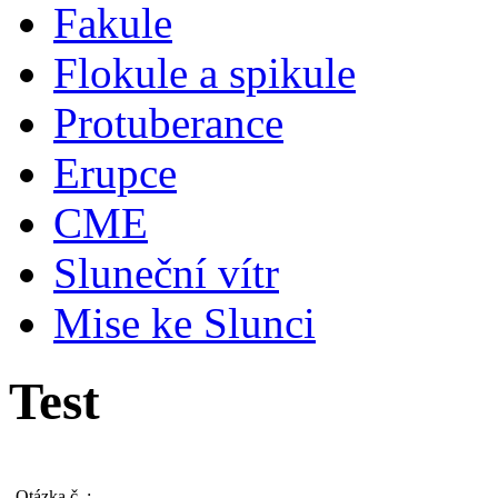
Fakule
Flokule a spikule
Protuberance
Erupce
CME
Sluneční vítr
Mise ke Slunci
Test
Otázka č.
: