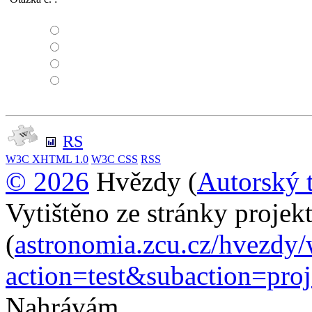
RS
W3C
XHTML 1.0
W3C
CSS
RSS
© 2026
Hvězdy (
Autorský 
Vytištěno ze stránky proje
(
astronomia.zcu.cz/hvezdy
action=test&subaction=pr
Nahrávám...