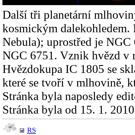
Další tři planetární mlhov
kosmickým dalekohledem. 
Nebula); uprostřed je NGC 
NGC 6751. Vznik hvězd v r
Hvězdokupa IC 1805 se skl
které se tvoří v mlhovině, kt
Stránka byla naposledy edi
Stránka byla od 15. 1. 201
RS