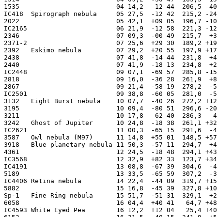
1535                         04 14,2  -12 44  206,5 -40
IC418  Spirograph nebula     05 27,5  -12 42  215,2 -24
2022                         05 42,1  +09 05  196,7 -10
IC2165                       06 21,9  -12 58  221,3 -12
2346                         07 09,3  -00 49  215,7  +3
2371-2                       07 25,6  +29 30  189,2 +19
2392   Eskimo nebula         07 29,2  +20 55  197,9 +17
2438                         07 41,8  -14 44  231,8  +4
2440                         07 41,9  -18 13  234,8  +2
IC2448                       09 07,1  -69 57  285,8 -15
2818                         09 16,0  -36 28  261,9  +8
2867                         09 21,4  -58 19  278,2  -5
IC2501                       09 38,8  -60 05  281,0  -5
3132   Eight Burst nebula    10 07,7  -40 26  272,2 +12
3195                         10 09,4  -80 51  296,6 -20
3211                         10 17,8  -62 40  286,3  -4
3242   Ghost of Jupiter      10 24,8  -18 38  261,1 +32
IC2621                       11 00,3  -65 15  291,6  -4
3587   Owl nebula (M97)      11 14,8  +55 01  148,5 +57
3918   Blue planetary nebula 11 50,3  -57 11  294,7  +4
4361                         12 24,5  -18 48  294,1 +43
IC3568                       12 32,9  +82 33  123,7 +34
IC4191                       13 08,8  -67 39  304,6  -4
5189                         13 33,5  -65 59  307,2  -3
IC4406 Retina nebula         14 22,4  -44 09  319,7 +15
5882                         15 16,8  -45 39  327,8 +10
Sp-1   Fine Ring nebula      15 51,7  -51 31  329,1  +2
6058                         16 04,4  +40 41   64,7 +48
IC4593 White Eyed Pea        16 12,2  +12 04   25,4 +40