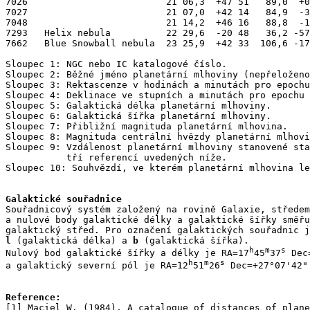
7026                         21 06,3  +47 51   89,0  +0
7027                         21 07,0  +42 14   84,9  -3
7048                         21 14,2  +46 16   88,8  -1
7293   Helix nebula          22 29,6  -20 48   36,2 -57
7662   Blue Snowball nebula  23 25,9  +42 33  106,6 -17
Sloupec 1: NGC nebo IC katalogové číslo.

Sloupec 2: Běžné jméno planetární mlhoviny (nepřeloženo
Sloupec 3: Rektascenze v hodinách a minutách pro epochu
Sloupec 4: Deklinace ve stupních a minutách pro epochu 
Sloupec 5: Galaktická délka planetární mlhoviny.

Sloupec 6: Galaktická šířka planetární mlhoviny.

Sloupec 7: Přibližní magnituda planetární mlhovina.

Sloupec 8: Magnituda centrální hvězdy planetární mlhovi
Sloupec 9: Vzdálenost planetární mlhoviny stanovené sta
           tří referencí uvedených níže.

Sloupec 10: Souhvězdí, ve kterém planetární mlhovina le
Galaktické souřadnice
Souřadnicový systém založený na rovině Galaxie, středem
a nulové body galaktické délky a galaktické šířky směřu
l
 (galaktická délka) a 
b
 (galaktická šířka). 

h
m
s
Nulový bod galaktické šířky a délky je RA=17
45
37
 Dec
h
m
s
a galaktický severní pól je RA=12
51
26
 Dec=+27°07'42"
Reference:
[1] Maciel W. (1984), A catalogue of distances of plane