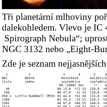
Tři planetární mlhoviny p
dalekohledem. Vlevo je IC
Spirograph Nebula“; upros
NGC 3132 nebo „Eight-Bur
Zde je seznam nejjasnějších
  1           2                 3       4       5     6
NGC         Běžné              Rovníkové      Galaktick
číslo       jméno              souřadnice     souřadnic
                              RA (2000) Dec     l°    b
  40                         00 13,0  +72 32  120,0  +9
 246                         00 47,0  -11 53  118,8 -74
650-1  Little Dumbbell (M76) 01 42,4  +51 34  131,0 -10
1360                         03 33,3  -25 51  220,3 -53
1501                         04 07,0  +60 55  144,6  +6
1514                         04 09,2  +30 47  165,5 -15