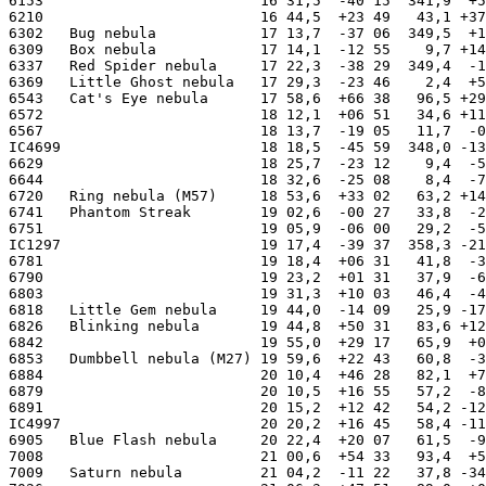
6153                         16 31,5  -40 15  341,9  +5
6210                         16 44,5  +23 49   43,1 +37
6302   Bug nebula            17 13,7  -37 06  349,5  +1
6309   Box nebula            17 14,1  -12 55    9,7 +14
6337   Red Spider nebula     17 22,3  -38 29  349,4  -1
6369   Little Ghost nebula   17 29,3  -23 46    2,4  +5
6543   Cat's Eye nebula      17 58,6  +66 38   96,5 +29
6572                         18 12,1  +06 51   34,6 +11
6567                         18 13,7  -19 05   11,7  -0
IC4699                       18 18,5  -45 59  348,0 -13
6629                         18 25,7  -23 12    9,4  -5
6644                         18 32,6  -25 08    8,4  -7
6720   Ring nebula (M57)     18 53,6  +33 02   63,2 +14
6741   Phantom Streak        19 02,6  -00 27   33,8  -2
6751                         19 05,9  -06 00   29,2  -5
IC1297                       19 17,4  -39 37  358,3 -21
6781                         19 18,4  +06 31   41,8  -3
6790                         19 23,2  +01 31   37,9  -6
6803                         19 31,3  +10 03   46,4  -4
6818   Little Gem nebula     19 44,0  -14 09   25,9 -17
6826   Blinking nebula       19 44,8  +50 31   83,6 +12
6842                         19 55,0  +29 17   65,9  +0
6853   Dumbbell nebula (M27) 19 59,6  +22 43   60,8  -3
6884                         20 10,4  +46 28   82,1  +7
6879                         20 10,5  +16 55   57,2  -8
6891                         20 15,2  +12 42   54,2 -12
IC4997                       20 20,2  +16 45   58,4 -11
6905   Blue Flash nebula     20 22,4  +20 07   61,5  -9
7008                         21 00,6  +54 33   93,4  +5
7009   Saturn nebula         21 04,2  -11 22   37,8 -34