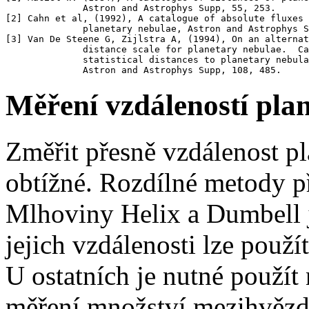
              Astron and Astrophys Supp, 55, 253.

[2] Cahn et al, (1992), A catalogue of absolute fluxes 
              planetary nebulae, Astron and Astrophys S
[3] Van De Steene G, Zijlstra A, (1994), On an alternat
              distance scale for planetary nebulae.  Ca
              statistical distances to planetary nebula
Měření vzdáleností pla
Změřit přesně vzdálenost pl
obtížné. Rozdílné metody př
Mlhoviny Helix a Dumbell j
jejich vzdálenosti lze použ
U ostatních je nutné použít
měření množství mezihvězdn