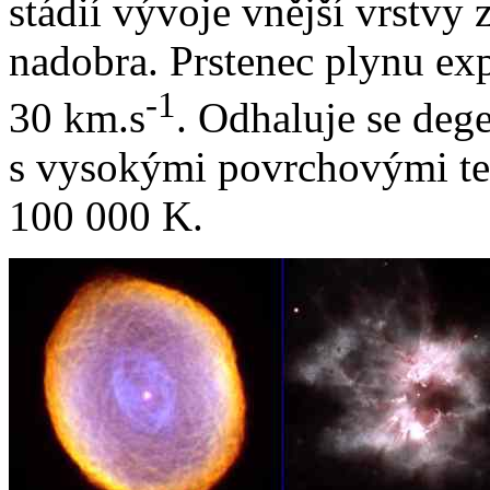
stádií vývoje vnější vrstvy
nadobra. Prstenec plynu ex
-1
30 km.s
. Odhaluje se dege
s vysokými povrchovými tep
100 000 K.