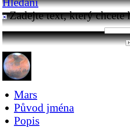
Hledání
Zadejte text, který chcete 
Mars
Původ jména
Popis