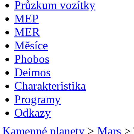
Průzkum vozítky
MEP
MER
Měsíce
Phobos
Deimos
Charakteristika
Programy
Odkazy
Kamenné planety
>
Mars
>