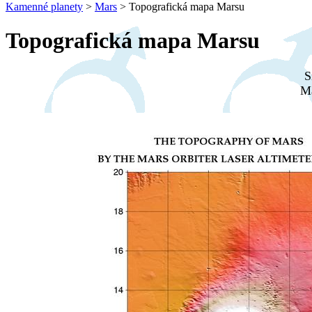
Kamenné planety
>
Mars
>
Topografická mapa Marsu
Topografická mapa Marsu
S
Ma