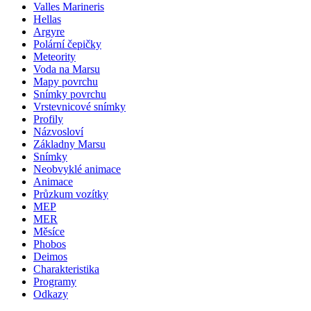
Valles Marineris
Hellas
Argyre
Polární čepičky
Meteority
Voda na Marsu
Mapy povrchu
Snímky povrchu
Vrstevnicové snímky
Profily
Názvosloví
Základny Marsu
Snímky
Neobvyklé animace
Animace
Průzkum vozítky
MEP
MER
Měsíce
Phobos
Deimos
Charakteristika
Programy
Odkazy