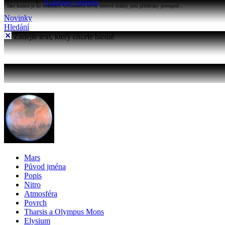
Katalogy objektů
Tato funkce je na stránkách Astronomia nová, testové otázky jsou přidávány postupně...
Novinky
Hledání
Zadejte text, který chcete hledat
Mars
Původ jména
Popis
Nitro
Atmosféra
Povrch
Tharsis a Olympus Mons
Elysium