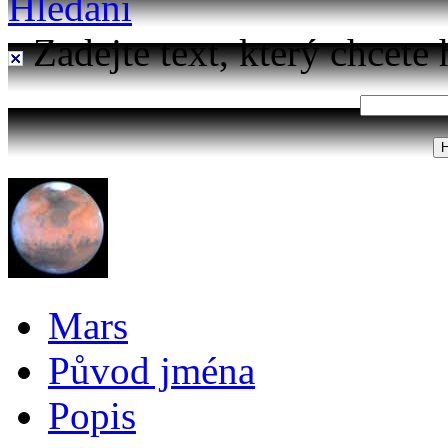
Hledání
Zadejte text, který chcete 
Mars
Původ jména
Popis