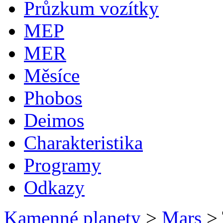
Průzkum vozítky
MEP
MER
Měsíce
Phobos
Deimos
Charakteristika
Programy
Odkazy
Kamenné planety
>
Mars
>