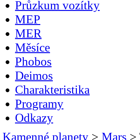
Průzkum vozítky
MEP
MER
Měsíce
Phobos
Deimos
Charakteristika
Programy
Odkazy
Kamenné planety
>
Mars
>