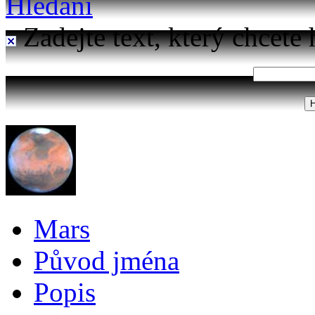
Hledání
Zadejte text, který chcete 
Mars
Původ jména
Popis