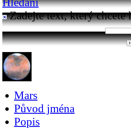
Hledání
Zadejte text, který chcete 
Mars
Původ jména
Popis