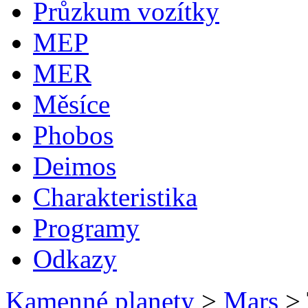
Průzkum vozítky
MEP
MER
Měsíce
Phobos
Deimos
Charakteristika
Programy
Odkazy
Kamenné planety
>
Mars
>