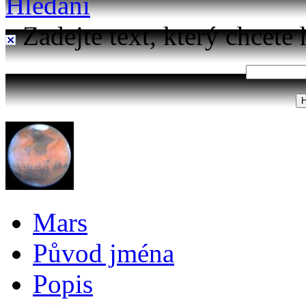
Hledání
Zadejte text, který chcete 
Mars
Původ jména
Popis