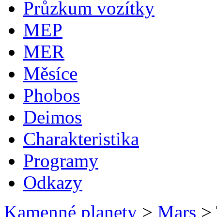
Průzkum vozítky
MEP
MER
Měsíce
Phobos
Deimos
Charakteristika
Programy
Odkazy
Kamenné planety
>
Mars
>